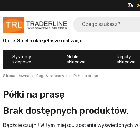
D
Outlet
Strefa okazji
Nasze realizacje
Systemy
Meble
Regały
sklepowe
sklepowe
sklepowe
Strona główna
Regały sklepowe
Półki na prasę
Półki na prasę
Brak dostępnych produktów.
Bądźcie czujni! W tym miejscu zostanie wyświetlonych w