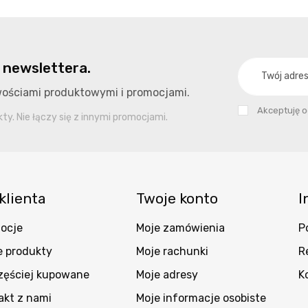
 newslettera.
owościami produktowymi i promocjami.
Akceptuję 
y. Nie łączy się z innymi promocjami.
klienta
Twoje konto
I
ocje
Moje zamówienia
P
 produkty
Moje rachunki
R
zęściej kupowane
Moje adresy
K
akt z nami
Moje informacje osobiste