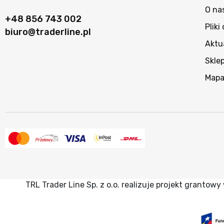
O na
+48 856 743 002
Pliki
biuro@traderline.pl
Aktu
Skle
Mapa
TRL Trader Line Sp. z o.o. realizuje projekt granto