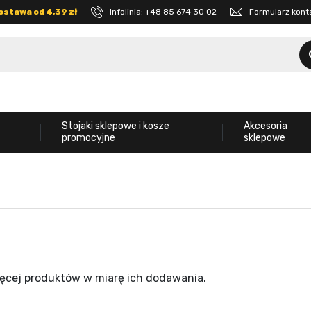
ostawa od 4,39 zł
Infolinia:
+48 85 674 30 02
Formularz kon
Stojaki sklepowe i kosze
Akcesoria
promocyjne
sklepowe
ięcej produktów w miarę ich dodawania.