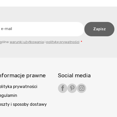
ogólne
warunki użytkowania
i
politykę prywatności
nformacje prawne
Social media
olityka prywatności
Facebook
Pinterest
Instagram
egulamin
oszty i sposoby dostawy