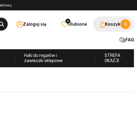
taktowy
0
Zaloguj się
Ulubione
Koszyk
0
FAQ
Haki do regałów i
STREFA
zawieszki sklepowe
OKAZJI