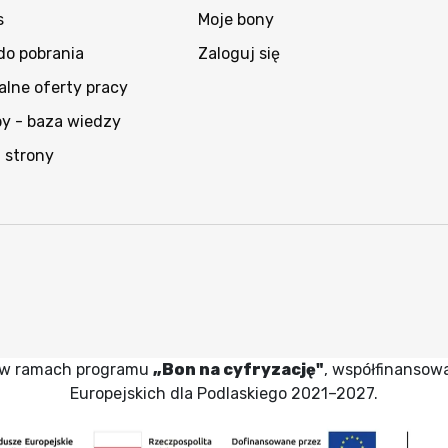
s
Moje bony
 do pobrania
Zaloguj się
alne oferty pracy
py - baza wiedzy
 strony
wy w ramach programu
„Bon na cyfryzację"
, współfinansow
Europejskich dla Podlaskiego 2021–2027.