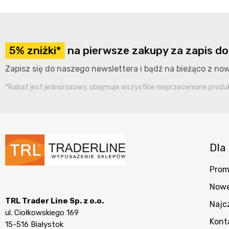
5% zniżki*
na pierwsze zakupy za zapis do
Zapisz się do naszego newslettera i bądź na bieżąco z n
*Rabat jest jednorazowy, obejmuje wszystkie nieprzecenione produkt
Dla 
Prom
Nowe
TRL Trader Line Sp. z o.o.
Najc
ul. Ciołkowskiego 169
Kont
15-516 Białystok