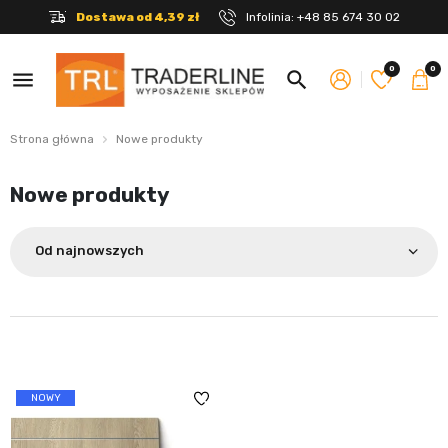
Dostawa od 4,39 zł
Infolinia:
+48 85 674 30 02
0
0
menu
search
Strona główna
Nowe produkty
Nowe produkty
Od najnowszych
NOWY