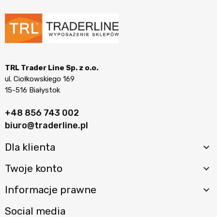
TRL Trader Line Sp. z o.o.
ul. Ciołkowskiego 169
15-516 Białystok
+48 856 743 002
biuro@traderline.pl
Dla klienta

Twoje konto

Informacje prawne

Social media