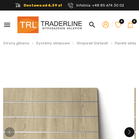
Dostawa od 4,39 zł
Infolinia:
+48 85 674 30 02
0
0
menu
search
Strona główna
Systemy sklepowe
Shopwall Slatwall
Panele sklep