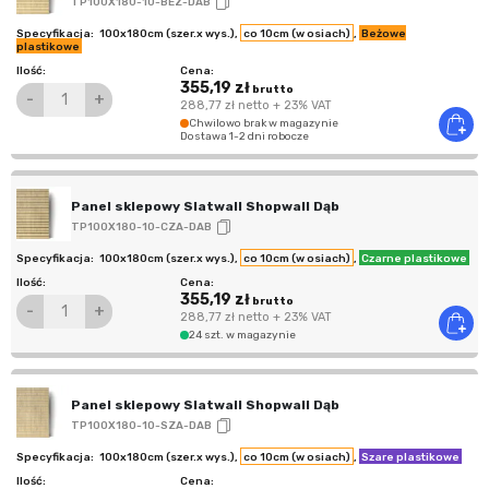
TP100X180-10-BEZ-DAB
100x180cm (szer.x wys.)
,
co 10cm (w osiach)
,
Beżowe
plastikowe
355,19 zł
brutto
-
+
288,77 zł
netto
+ 23% VAT
Chwilowo brak w magazynie
Dostawa 1-2 dni robocze
Panel sklepowy Slatwall Shopwall Dąb
TP100X180-10-CZA-DAB
100x180cm (szer.x wys.)
,
co 10cm (w osiach)
,
Czarne plastikowe
355,19 zł
brutto
-
+
288,77 zł
netto
+ 23% VAT
24 szt. w magazynie
Panel sklepowy Slatwall Shopwall Dąb
TP100X180-10-SZA-DAB
100x180cm (szer.x wys.)
,
co 10cm (w osiach)
,
Szare plastikowe