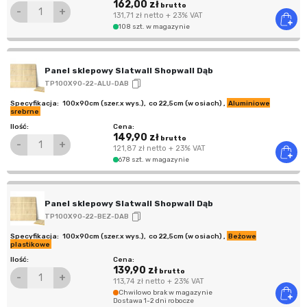
162,00 zł
brutto
-
+
131,71 zł
netto
+ 23% VAT
108 szt. w magazynie
Panel sklepowy Slatwall Shopwall Dąb
TP100X90-22-ALU-DAB
100x90cm (szer.x wys.)
,
co 22,5cm (w osiach)
,
Aluminiowe
srebrne
149,90 zł
brutto
-
+
121,87 zł
netto
+ 23% VAT
678 szt. w magazynie
Panel sklepowy Slatwall Shopwall Dąb
TP100X90-22-BEZ-DAB
100x90cm (szer.x wys.)
,
co 22,5cm (w osiach)
,
Beżowe
plastikowe
139,90 zł
brutto
-
+
113,74 zł
netto
+ 23% VAT
Chwilowo brak w magazynie
Dostawa 1-2 dni robocze