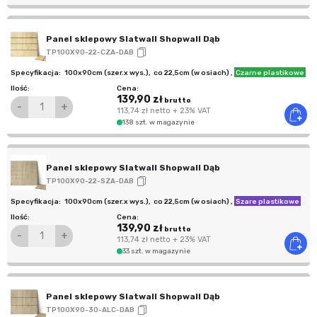
Panel sklepowy Slatwall Shopwall Dąb
TP100X90-22-CZA-DAB
100x90cm (szer.x wys.)
,
co 22,5cm (w osiach)
,
Czarne plastikowe
139,90 zł
brutto
-
+
113,74 zł
netto
+ 23% VAT
138 szt. w magazynie
Panel sklepowy Slatwall Shopwall Dąb
TP100X90-22-SZA-DAB
100x90cm (szer.x wys.)
,
co 22,5cm (w osiach)
,
Szare plastikowe
139,90 zł
brutto
-
+
113,74 zł
netto
+ 23% VAT
33 szt. w magazynie
Panel sklepowy Slatwall Shopwall Dąb
TP100X90-30-ALC-DAB