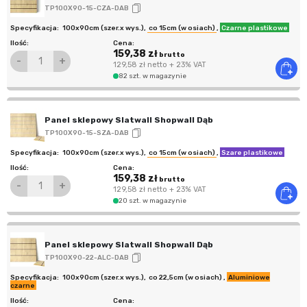
TP100X90-15-CZA-DAB
100x90cm (szer.x wys.)
,
co 15cm (w osiach)
,
Czarne plastikowe
159,38 zł
brutto
-
+
129,58 zł
netto
+ 23% VAT
82 szt. w magazynie
Panel sklepowy Slatwall Shopwall Dąb
TP100X90-15-SZA-DAB
100x90cm (szer.x wys.)
,
co 15cm (w osiach)
,
Szare plastikowe
159,38 zł
brutto
-
+
129,58 zł
netto
+ 23% VAT
20 szt. w magazynie
Panel sklepowy Slatwall Shopwall Dąb
TP100X90-22-ALC-DAB
100x90cm (szer.x wys.)
,
co 22,5cm (w osiach)
,
Aluminiowe
czarne