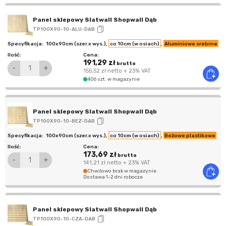
Panel sklepowy Slatwall Shopwall Dąb
TP100X90-10-ALU-DAB
100x90cm (szer.x wys.)
,
co 10cm (w osiach)
,
Aluminiowe srebrne
191,29 zł
brutto
-
+
155,52 zł
netto
+ 23% VAT
406 szt. w magazynie
Panel sklepowy Slatwall Shopwall Dąb
TP100X90-10-BEZ-DAB
100x90cm (szer.x wys.)
,
co 10cm (w osiach)
,
Beżowe plastikowe
173,69 zł
brutto
-
+
141,21 zł
netto
+ 23% VAT
Chwilowo brak w magazynie
Dostawa 1-2 dni robocze
Panel sklepowy Slatwall Shopwall Dąb
TP100X90-10-CZA-DAB