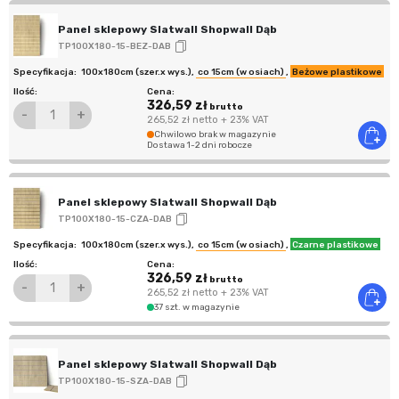
Panel sklepowy Slatwall Shopwall Dąb
TP100X180-15-BEZ-DAB
100x180cm (szer.x wys.)
,
co 15cm (w osiach)
,
Beżowe plastikowe
326,59 zł
brutto
-
+
265,52 zł
netto
+ 23% VAT
Chwilowo brak w magazynie
Dostawa 1-2 dni robocze
Panel sklepowy Slatwall Shopwall Dąb
TP100X180-15-CZA-DAB
100x180cm (szer.x wys.)
,
co 15cm (w osiach)
,
Czarne plastikowe
326,59 zł
brutto
-
+
265,52 zł
netto
+ 23% VAT
37 szt. w magazynie
Panel sklepowy Slatwall Shopwall Dąb
TP100X180-15-SZA-DAB