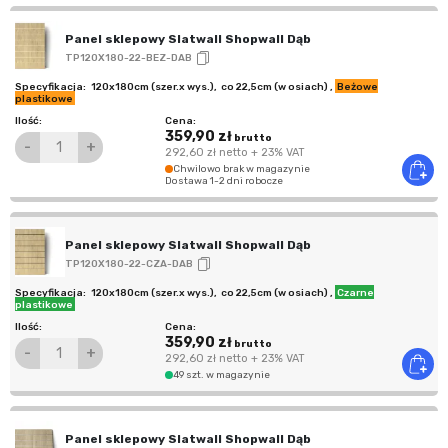
Panel sklepowy Slatwall Shopwall Dąb
TP120X180-22-BEZ-DAB
120x180cm (szer.x wys.)
,
co 22,5cm (w osiach)
,
Beżowe
plastikowe
359,90 zł
brutto
-
+
292,60 zł
netto
+ 23% VAT
Chwilowo brak w magazynie
Dostawa 1-2 dni robocze
Panel sklepowy Slatwall Shopwall Dąb
TP120X180-22-CZA-DAB
120x180cm (szer.x wys.)
,
co 22,5cm (w osiach)
,
Czarne
plastikowe
359,90 zł
brutto
-
+
292,60 zł
netto
+ 23% VAT
49 szt. w magazynie
Panel sklepowy Slatwall Shopwall Dąb