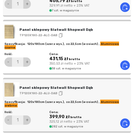
405,79 zł
brutto
-
+
329,91 zł
netto
+ 23% VAT
7 szt. w magazynie
Panel sklepowy Slatwall Shopwall Dąb
TP120X180-22-ALC-DAB
120x180cm (szer.x wys.)
,
co 22,5cm (w osiach)
,
Aluminiowe
czarne
431,15 zł
brutto
-
+
350,53 zł
netto
+ 23% VAT
38 szt. w magazynie
Panel sklepowy Slatwall Shopwall Dąb
TP120X180-22-ALU-DAB
120x180cm (szer.x wys.)
,
co 22,5cm (w osiach)
,
Aluminiowe
srebrne
399,90 zł
brutto
-
+
325,12 zł
netto
+ 23% VAT
282 szt. w magazynie