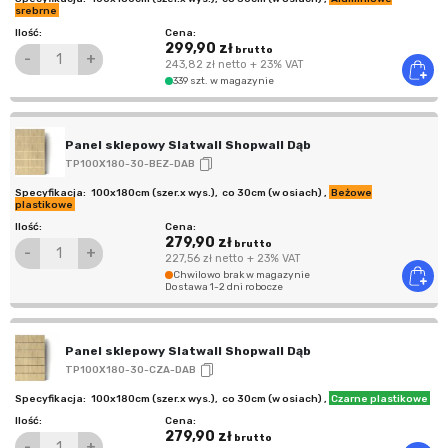
srebrne
299,90 zł
brutto
-
+
243,82 zł
netto
+ 23% VAT
339 szt. w magazynie
Panel sklepowy Slatwall Shopwall Dąb
TP100X180-30-BEZ-DAB
100x180cm (szer.x wys.)
,
co 30cm (w osiach)
,
Beżowe
plastikowe
279,90 zł
brutto
-
+
227,56 zł
netto
+ 23% VAT
Chwilowo brak w magazynie
Dostawa 1-2 dni robocze
Panel sklepowy Slatwall Shopwall Dąb
TP100X180-30-CZA-DAB
100x180cm (szer.x wys.)
,
co 30cm (w osiach)
,
Czarne plastikowe
279,90 zł
brutto
-
+