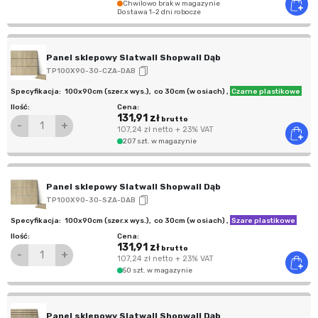
Chwilowo brak w magazynie
Dostawa 1-2 dni robocze
Panel sklepowy Slatwall Shopwall Dąb
TP100X90-30-CZA-DAB
100x90cm (szer.x wys.)
,
co 30cm (w osiach)
,
Czarne plastikowe
131,91 zł
brutto
-
+
107,24 zł
netto
+ 23% VAT
207 szt. w magazynie
Panel sklepowy Slatwall Shopwall Dąb
TP100X90-30-SZA-DAB
100x90cm (szer.x wys.)
,
co 30cm (w osiach)
,
Szare plastikowe
131,91 zł
brutto
-
+
107,24 zł
netto
+ 23% VAT
50 szt. w magazynie
Panel sklepowy Slatwall Shopwall Dąb