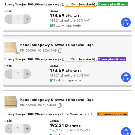
100x90cm (szer.x wys.)
,
co 10cm (w osiach)
,
Czarne plastikowe
173,69 zł
brutto
-
+
141,21 zł
netto
+ 23% VAT
51 szt. w magazynie
Panel sklepowy Slatwall Shopwall Dąb
TP100X90-10-SZA-DAB
100x90cm (szer.x wys.)
,
co 10cm (w osiach)
,
Szare plastikowe
173,69 zł
brutto
-
+
141,21 zł
netto
+ 23% VAT
12 szt. w magazynie
Panel sklepowy Slatwall Shopwall Dąb
TP100X90-15-ALC-DAB
100x90cm (szer.x wys.)
,
co 15cm (w osiach)
,
Aluminiowe czarne
192,21 zł
brutto
-
+
156,27 zł
netto
+ 23% VAT