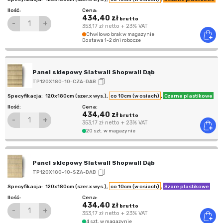
434,40 zł
brutto
-
+
353,17 zł
netto
+ 23% VAT
Chwilowo brak w magazynie
Dostawa 1-2 dni robocze
Panel sklepowy Slatwall Shopwall Dąb
TP120X180-10-CZA-DAB
120x180cm (szer.x wys.)
,
co 10cm (w osiach)
,
Czarne plastikowe
434,40 zł
brutto
-
+
353,17 zł
netto
+ 23% VAT
20 szt. w magazynie
Panel sklepowy Slatwall Shopwall Dąb
TP120X180-10-SZA-DAB
120x180cm (szer.x wys.)
,
co 10cm (w osiach)
,
Szare plastikowe
434,40 zł
brutto
-
+
353,17 zł
netto
+ 23% VAT
4 szt. w magazynie