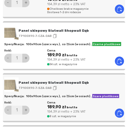
brutto
-
+
154,39 zł
netto
+ 23% VAT
Chwilowo brak w magazynie
Dostawa 1-2 dni robocze
Panel sklepowy Slatwall Shopwall Dąb
TP100X90-7-CZA-DAB
100x90cm (szer.x wys.)
,
co 7,5cm (w osiach)
,
Czarne plastikowe
189,90 zł
brutto
-
+
154,39 zł
netto
+ 23% VAT
34 szt. w magazynie
Panel sklepowy Slatwall Shopwall Dąb
TP100X90-7-SZA-DAB
100x90cm (szer.x wys.)
,
co 7,5cm (w osiach)
,
Szare plastikowe
189,90 zł
brutto
-
+
154,39 zł
netto
+ 23% VAT
8 szt. w magazynie