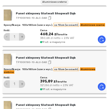
Aluminiowe srebrne
Panel sklepowy Slatwall Shopwall Dąb
TP100X180-10-ALC-DAB
100x180cm (szer.x wys.)
,
co 10cm (w osiach)
,
Aluminiowe czarne
468,24 zł
brutto
-
+
380,68 zł
netto
+ 23% VAT
19 szt. w magazynie
Panel sklepowy Slatwall Shopwall Dąb
TP100X180-10-ALU-DAB
100x180cm (szer.x wys.)
,
co 10cm (w osiach)
,
Aluminiowe
srebrne
395,89 zł
brutto
-
+
321,86 zł
netto
+ 23% VAT
191 szt. w magazynie
Panel sklepowy Slatwall Shopwall Dąb