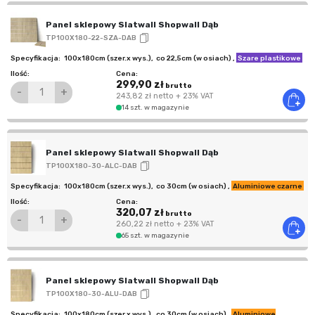
Panel sklepowy Slatwall Shopwall Dąb
TP100X180-22-SZA-DAB
100x180cm (szer.x wys.)
,
co 22,5cm (w osiach)
,
Szare plastikowe
299,90 zł
brutto
-
+
243,82 zł
netto
+ 23% VAT
14 szt. w magazynie
Panel sklepowy Slatwall Shopwall Dąb
TP100X180-30-ALC-DAB
100x180cm (szer.x wys.)
,
co 30cm (w osiach)
,
Aluminiowe czarne
320,07 zł
brutto
-
+
260,22 zł
netto
+ 23% VAT
65 szt. w magazynie
Panel sklepowy Slatwall Shopwall Dąb
TP100X180-30-ALU-DAB
100x180cm (szer.x wys.)
,
co 30cm (w osiach)
,
Aluminiowe