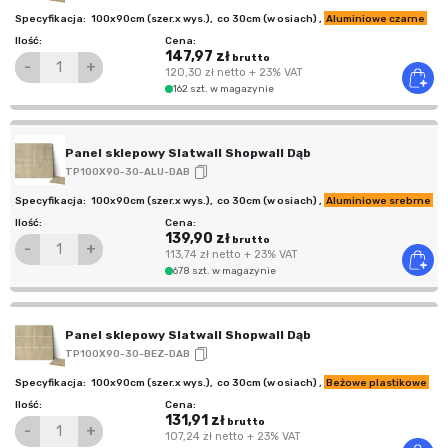
100x90cm (szer.x wys.)
,
co 30cm (w osiach)
,
Aluminiowe czarne
147,97 zł
brutto
-
+
120,30 zł
netto
+ 23% VAT
162 szt. w magazynie
Panel sklepowy Slatwall Shopwall Dąb
TP100X90-30-ALU-DAB
100x90cm (szer.x wys.)
,
co 30cm (w osiach)
,
Aluminiowe srebrne
139,90 zł
brutto
-
+
113,74 zł
netto
+ 23% VAT
678 szt. w magazynie
Panel sklepowy Slatwall Shopwall Dąb
TP100X90-30-BEZ-DAB
100x90cm (szer.x wys.)
,
co 30cm (w osiach)
,
Beżowe plastikowe
131,91 zł
brutto
-
+
107,24 zł
netto
+ 23% VAT