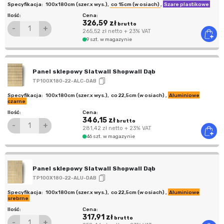
100x180cm (szer.x wys.)
,
co 15cm (w osiach)
,
Szare plastikowe
326,59 zł
brutto
-
+
265,52 zł
netto
+ 23% VAT
9 szt. w magazynie
Panel sklepowy Slatwall Shopwall Dąb
TP100X180-22-ALC-DAB
100x180cm (szer.x wys.)
,
co 22,5cm (w osiach)
,
Aluminiowe
czarne
346,15 zł
brutto
-
+
281,42 zł
netto
+ 23% VAT
46 szt. w magazynie
Panel sklepowy Slatwall Shopwall Dąb
TP100X180-22-ALU-DAB
100x180cm (szer.x wys.)
,
co 22,5cm (w osiach)
,
Aluminiowe
srebrne
317,91 zł
brutto
-
+