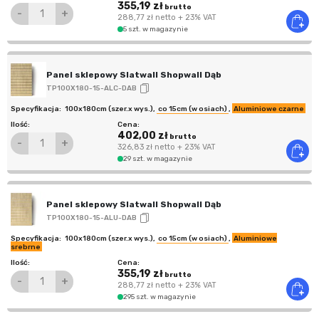
355,19 zł
brutto
-
+
288,77 zł
netto
+ 23% VAT
5 szt. w magazynie
Panel sklepowy Slatwall Shopwall Dąb
TP100X180-15-ALC-DAB
100x180cm (szer.x wys.)
,
co 15cm (w osiach)
,
Aluminiowe czarne
402,00 zł
brutto
-
+
326,83 zł
netto
+ 23% VAT
29 szt. w magazynie
Panel sklepowy Slatwall Shopwall Dąb
TP100X180-15-ALU-DAB
100x180cm (szer.x wys.)
,
co 15cm (w osiach)
,
Aluminiowe
srebrne
355,19 zł
brutto
-
+
288,77 zł
netto
+ 23% VAT
295 szt. w magazynie