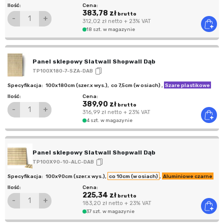
383,78 zł
brutto
-
+
312,02 zł
netto
+ 23% VAT
18 szt. w magazynie
Panel sklepowy Slatwall Shopwall Dąb
TP100X180-7-SZA-DAB
100x180cm (szer.x wys.)
,
co 7,5cm (w osiach)
,
Szare plastikowe
389,90 zł
brutto
-
+
316,99 zł
netto
+ 23% VAT
4 szt. w magazynie
Panel sklepowy Slatwall Shopwall Dąb
TP100X90-10-ALC-DAB
100x90cm (szer.x wys.)
,
co 10cm (w osiach)
,
Aluminiowe czarne
225,34 zł
brutto
-
+
183,20 zł
netto
+ 23% VAT
37 szt. w magazynie