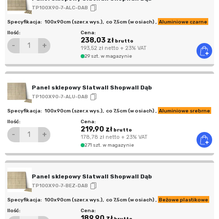
TP100X90-7-ALC-DAB
100x90cm (szer.x wys.)
,
co 7,5cm (w osiach)
,
Aluminiowe czarne
238,03 zł
brutto
-
+
193,52 zł
netto
+ 23% VAT
29 szt. w magazynie
Panel sklepowy Slatwall Shopwall Dąb
TP100X90-7-ALU-DAB
100x90cm (szer.x wys.)
,
co 7,5cm (w osiach)
,
Aluminiowe srebrne
219,90 zł
brutto
-
+
178,78 zł
netto
+ 23% VAT
271 szt. w magazynie
Panel sklepowy Slatwall Shopwall Dąb
TP100X90-7-BEZ-DAB
100x90cm (szer.x wys.)
,
co 7,5cm (w osiach)
,
Beżowe plastikowe
189,90 zł