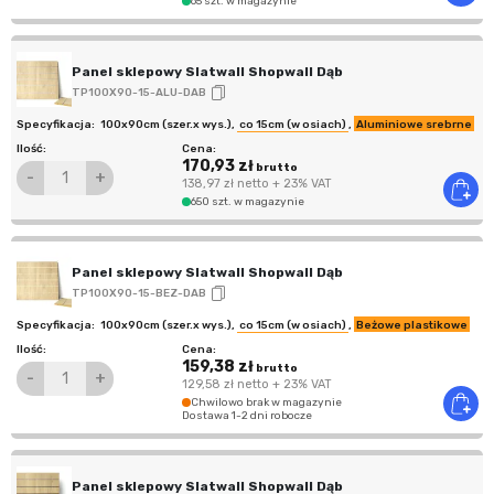
65 szt. w magazynie
Panel sklepowy Slatwall Shopwall Dąb
TP100X90-15-ALU-DAB
100x90cm (szer.x wys.)
,
co 15cm (w osiach)
,
Aluminiowe srebrne
170,93 zł
brutto
-
+
138,97 zł
netto
+ 23% VAT
650 szt. w magazynie
Panel sklepowy Slatwall Shopwall Dąb
TP100X90-15-BEZ-DAB
100x90cm (szer.x wys.)
,
co 15cm (w osiach)
,
Beżowe plastikowe
159,38 zł
brutto
-
+
129,58 zł
netto
+ 23% VAT
Chwilowo brak w magazynie
Dostawa 1-2 dni robocze
Panel sklepowy Slatwall Shopwall Dąb