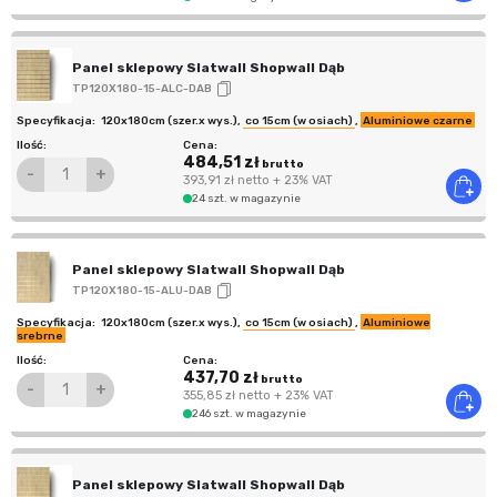
Panel sklepowy Slatwall Shopwall Dąb
TP120X180-15-ALC-DAB
120x180cm (szer.x wys.)
,
co 15cm (w osiach)
,
Aluminiowe czarne
484,51 zł
brutto
-
+
393,91 zł
netto
+ 23% VAT
24 szt. w magazynie
Panel sklepowy Slatwall Shopwall Dąb
TP120X180-15-ALU-DAB
120x180cm (szer.x wys.)
,
co 15cm (w osiach)
,
Aluminiowe
srebrne
437,70 zł
brutto
-
+
355,85 zł
netto
+ 23% VAT
246 szt. w magazynie
Panel sklepowy Slatwall Shopwall Dąb