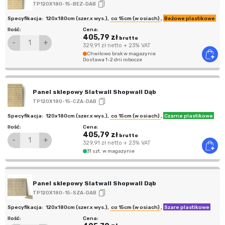
TP120X180-15-BEZ-DAB
120x180cm (szer.x wys.)
,
co 15cm (w osiach)
,
Beżowe plastikowe
405,79 zł
brutto
-
+
329,91 zł
netto
+ 23% VAT
Chwilowo brak w magazynie
Dostawa 1-2 dni robocze
Panel sklepowy Slatwall Shopwall Dąb
TP120X180-15-CZA-DAB
120x180cm (szer.x wys.)
,
co 15cm (w osiach)
,
Czarne plastikowe
405,79 zł
brutto
-
+
329,91 zł
netto
+ 23% VAT
31 szt. w magazynie
Panel sklepowy Slatwall Shopwall Dąb
TP120X180-15-SZA-DAB
120x180cm (szer.x wys.)
,
co 15cm (w osiach)
,
Szare plastikowe