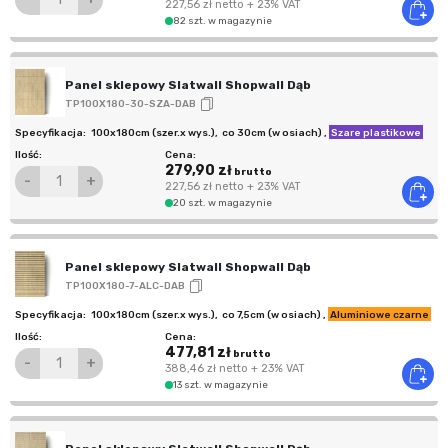
227,56 zł
netto
+ 23% VAT
82 szt. w magazynie
Panel sklepowy Slatwall Shopwall Dąb
TP100X180-30-SZA-DAB
100x180cm (szer.x wys.)
,
co 30cm (w osiach)
,
Szare plastikowe
279,90 zł
brutto
-
+
227,56 zł
netto
+ 23% VAT
20 szt. w magazynie
Panel sklepowy Slatwall Shopwall Dąb
TP100X180-7-ALC-DAB
100x180cm (szer.x wys.)
,
co 7,5cm (w osiach)
,
Aluminiowe czarne
477,81 zł
brutto
-
+
388,46 zł
netto
+ 23% VAT
13 szt. w magazynie