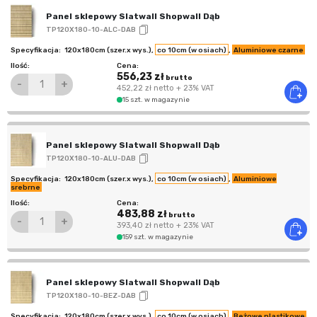
Panel sklepowy Slatwall Shopwall Dąb
TP120X180-10-ALC-DAB
120x180cm (szer.x wys.)
,
co 10cm (w osiach)
,
Aluminiowe czarne
556,23 zł
brutto
-
+
452,22 zł
netto
+ 23% VAT
15 szt. w magazynie
Panel sklepowy Slatwall Shopwall Dąb
TP120X180-10-ALU-DAB
120x180cm (szer.x wys.)
,
co 10cm (w osiach)
,
Aluminiowe
srebrne
483,88 zł
brutto
-
+
393,40 zł
netto
+ 23% VAT
159 szt. w magazynie
Panel sklepowy Slatwall Shopwall Dąb
TP120X180-10-BEZ-DAB
120x180cm (szer.x wys.)
,
co 10cm (w osiach)
,
Beżowe plastikowe