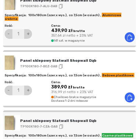
Panel sklepowy Slatwall Shopwall Dąb
TP100X180-7-ALU-DAB
100x180cm (szer.x wys.)
,
co 7,5cm (w osiach)
,
Aluminiowe
srebrne
439,90 zł
brutto
-
+
357,64 zł
netto
+ 23% VAT
141 szt. w magazynie
Panel sklepowy Slatwall Shopwall Dąb
TP100X180-7-BEZ-DAB
100x180cm (szer.x wys.)
,
co 7,5cm (w osiach)
,
Beżowe plastikowe
389,90 zł
brutto
-
+
316,99 zł
netto
+ 23% VAT
Chwilowo brak w magazynie
Dostawa 1-2 dni robocze
Panel sklepowy Slatwall Shopwall Dąb
TP100X180-7-CZA-DAB
100x180cm (szer.x wys.)
,
co 7,5cm (w osiach)
,
Czarne plastikowe