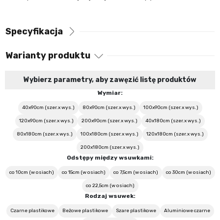
Specyfikacja
Warianty produktu
Wybierz parametry, aby zawęzić listę produktów
Wymiar:
40x90cm (szer.x wys.)
80x90cm (szer.x wys.)
100x90cm (szer.x wys.)
120x90cm (szer.x wys.)
200x90cm (szer.x wys.)
40x180cm (szer.x wys.)
80x180cm (szer.x wys.)
100x180cm (szer.x wys.)
120x180cm (szer.x wys.)
200x180cm (szer.x wys.)
Odstępy między wsuwkami:
co 10cm (w osiach)
co 15cm (w osiach)
co 7,5cm (w osiach)
co 30cm (w osiach)
co 22,5cm (w osiach)
Rodzaj wsuwek:
Czarne plastikowe
Beżowe plastikowe
Szare plastikowe
Aluminiowe czarne