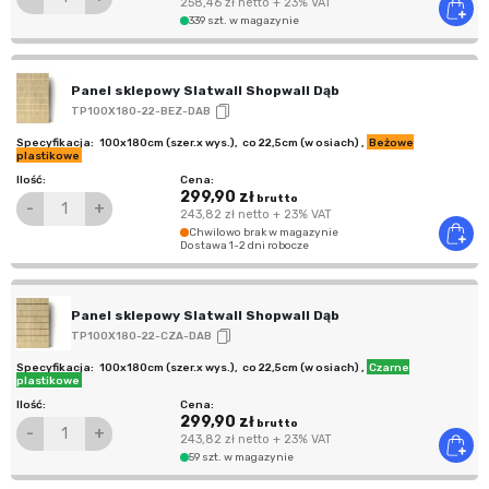
258,46 zł
netto
+ 23% VAT
339 szt. w magazynie
Panel sklepowy Slatwall Shopwall Dąb
TP100X180-22-BEZ-DAB
100x180cm (szer.x wys.)
,
co 22,5cm (w osiach)
,
Beżowe
plastikowe
299,90 zł
brutto
-
+
243,82 zł
netto
+ 23% VAT
Chwilowo brak w magazynie
Dostawa 1-2 dni robocze
Panel sklepowy Slatwall Shopwall Dąb
TP100X180-22-CZA-DAB
100x180cm (szer.x wys.)
,
co 22,5cm (w osiach)
,
Czarne
plastikowe
299,90 zł
brutto
-
+
243,82 zł
netto
+ 23% VAT
59 szt. w magazynie