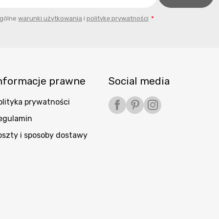
ogólne
warunki użytkowania
i
politykę prywatności
nformacje prawne
Social media
olityka prywatności
Facebook
Pinterest
Instagram
egulamin
oszty i sposoby dostawy