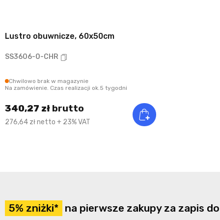
Lustro obuwnicze, 60x50cm
SS3606-0-CHR
Chwilowo brak w magazynie
Na zamówienie. Czas realizacji ok.5 tygodni
340,27 zł
brutto
276,64 zł netto + 23% VAT
5% zniżki*
na pierwsze zakupy za zapis do