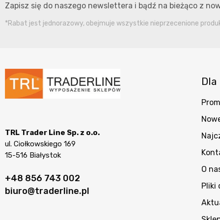
Zapisz się do naszego newslettera i bądź na bieżąco z n
*Rabat jest jednorazowy, obejmuje wszystkie nieprzecenione produkt
Dla 
Prom
Nowe
TRL Trader Line Sp. z o.o.
Najc
ul. Ciołkowskiego 169
Kont
15-516 Białystok
O na
+48 856 743 002
Pliki
biuro@traderline.pl
Aktu
Skle