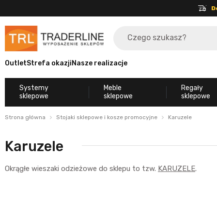
D
Outlet
Strefa okazji
Nasze realizacje
Systemy
Meble
Regały
sklepowe
sklepowe
sklepowe
Strona główna
Stojaki sklepowe i kosze promocyjne
Karuzele
Karuzele
Okrągłe
wieszaki odzieżowe
do sklepu to tzw.
KARUZELE
.