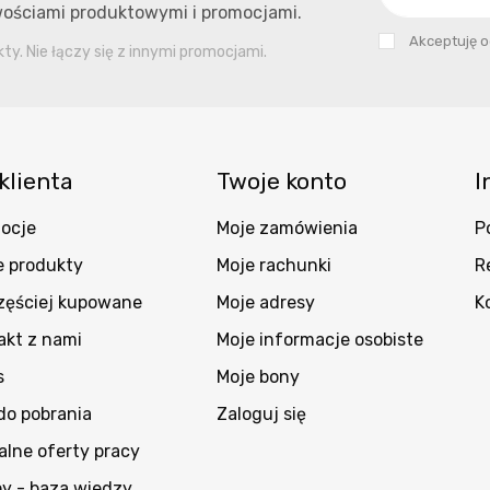
owościami produktowymi i promocjami.
Akceptuję 
y. Nie łączy się z innymi promocjami.
klienta
Twoje konto
I
ocje
Moje zamówienia
P
 produkty
Moje rachunki
R
zęściej kupowane
Moje adresy
K
akt z nami
Moje informacje osobiste
s
Moje bony
 do pobrania
Zaloguj się
alne oferty pracy
py - baza wiedzy