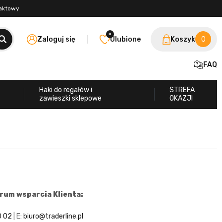
taktowy
0
Zaloguj się
Ulubione
Koszyk
0
FAQ
Haki do regałów i
STREFA
zawieszki sklepowe
OKAZJI
rum wsparcia Klienta:
0 02
| E:
biuro@traderline.pl