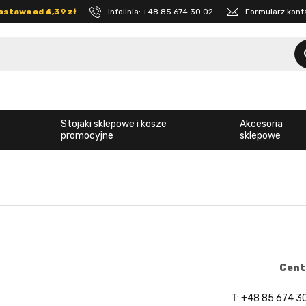
ostawa od 4,39 zł
Infolinia:
+48 85 674 30 02
Formularz kon
Stojaki sklepowe i kosze
Akcesoria
promocyjne
sklepowe
Cent
T:
+48 85 674 3