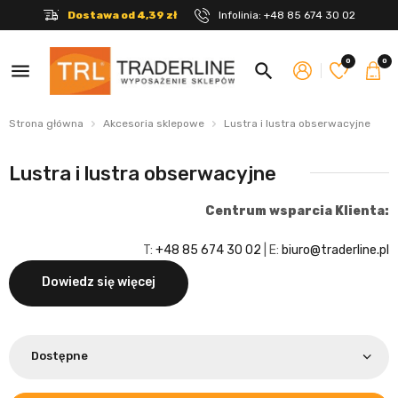
Dostawa od 4,39 zł
Infolinia:
+48 85 674 30 02
0
0
menu
search
Strona główna
Akcesoria sklepowe
Lustra i lustra obserwacyjne
Lustra i lustra obserwacyjne
Centrum wsparcia Klienta:
T:
+48 85 674 30 02
| E:
biuro@traderline.pl
Dowiedz się więcej
Dostępne