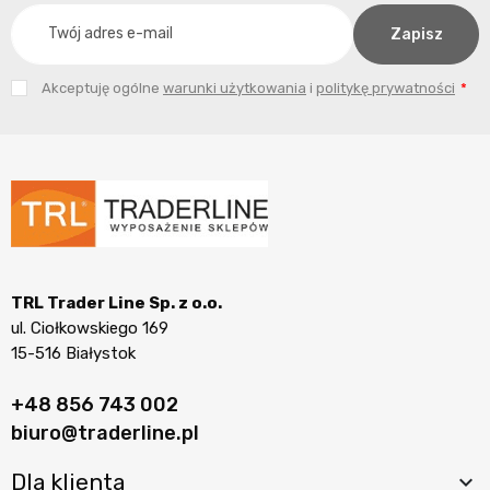
Akceptuję ogólne
warunki użytkowania
i
politykę prywatności
TRL Trader Line Sp. z o.o.
ul. Ciołkowskiego 169
15-516 Białystok
+48 856 743 002
biuro@traderline.pl
Dla klienta
