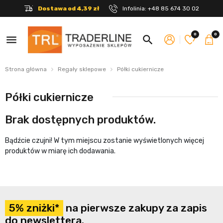
Dostawa od 4,39 zł
Infolinia:
+48 85 674 30 02
0
0
menu
search
Strona główna
Regały sklepowe
Półki cukiernicze
Półki cukiernicze
Brak dostępnych produktów.
Bądźcie czujni! W tym miejscu zostanie wyświetlonych więcej
produktów w miarę ich dodawania.
5% zniżki*
na pierwsze zakupy za zapis
do newslettera.