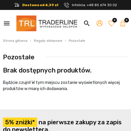
Dostawa od 4,39 zł
Infolinia:
+48 85 674 30 02
0
0
menu
search
Strona główna
Regały sklepowe
Pozostałe
Pozostałe
Brak dostępnych produktów.
Bądźcie czujni! W tym miejscu zostanie wyświetlonych więcej
produktów w miarę ich dodawania.
5% zniżki*
na pierwsze zakupy za zapis
do newslettera.