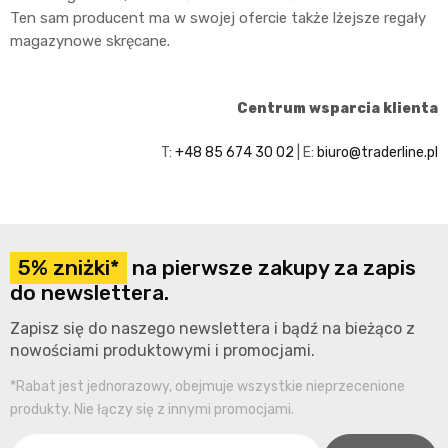
Ten sam producent ma w swojej ofercie także lżejsze regały
magazynowe skręcane.
Centrum wsparcia klienta
T:
+48 85 674 30 02
| E:
biuro@traderline.pl
5% zniżki*
na pierwsze zakupy za zapis
do newslettera.
Zapisz się do naszego newslettera i bądź na bieżąco z
nowościami produktowymi i promocjami.
*Rabat jest jednorazowy, obejmuje wszystkie nieprzecenione
produkty. Nie łączy się z innymi promocjami.