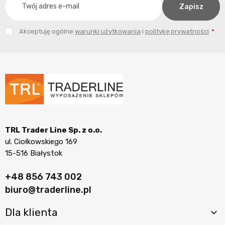
Akceptuję ogólne
warunki użytkowania
i
politykę prywatności
TRL Trader Line Sp. z o.o.
ul. Ciołkowskiego 169
15-516 Białystok
+48 856 743 002
biuro@traderline.pl
Dla klienta
