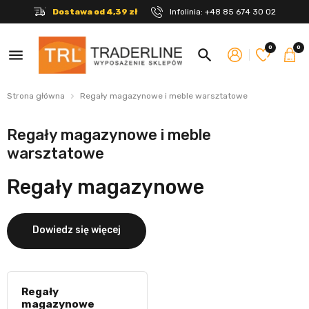
Dostawa od 4,39 zł
Infolinia:
+48 85 674 30 02
0
0
menu
search
Strona główna
Regały magazynowe i meble warsztatowe
Regały magazynowe i meble
warsztatowe
Regały magazynowe
Dowiedz się więcej
Regały
magazynowe