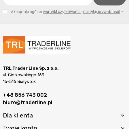
Akceptuję ogólne
warunki użytkowania
i
politykę prywatności
TRL Trader Line Sp. z o.o.
ul. Ciołkowskiego 169
15-516 Białystok
+48 856 743 002
biuro@traderline.pl
Dla klienta

Twoje konto
