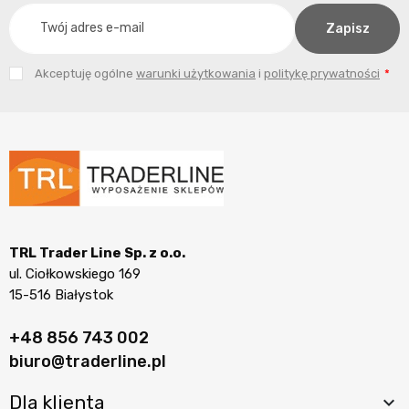
Akceptuję ogólne
warunki użytkowania
i
politykę prywatności
TRL Trader Line Sp. z o.o.
ul. Ciołkowskiego 169
15-516 Białystok
+48 856 743 002
biuro@traderline.pl
Dla klienta
