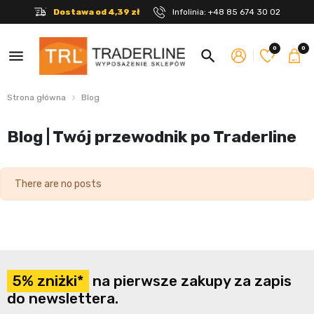
Dostawa od 4,39 zł
Infolinia:
+48 85 674 30 02
0
0
menu
search
Strona główna
Blog
Blog | Twój przewodnik po Traderline
There are no posts
5% zniżki*
na pierwsze zakupy za zapis
do newslettera.