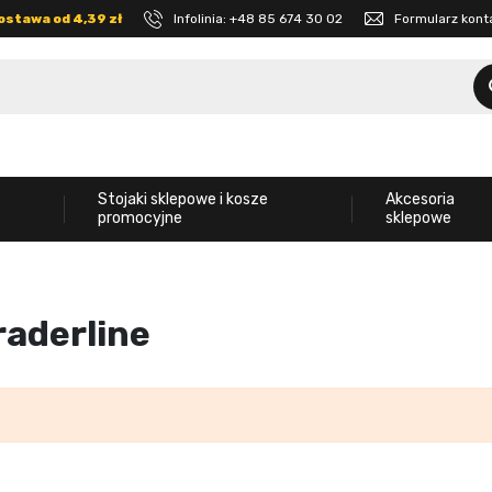
ostawa od 4,39 zł
Infolinia:
+48 85 674 30 02
Formularz kon
Stojaki sklepowe i kosze
Akcesoria
promocyjne
sklepowe
raderline