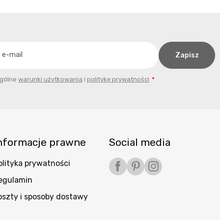
ogólne
warunki użytkowania
i
politykę prywatności
nformacje prawne
Social media
olityka prywatności
Facebook
Pinterest
Instagram
egulamin
oszty i sposoby dostawy