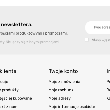
 newslettera.
owościami produktowymi i promocjami.
Akceptuję 
y. Nie łączy się z innymi promocjami.
klienta
Twoje konto
I
ocje
Moje zamówienia
P
 produkty
Moje rachunki
R
zęściej kupowane
Moje adresy
K
akt z nami
Moje informacje osobiste