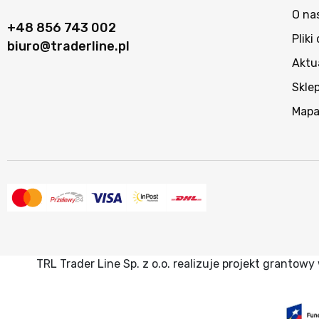
O na
+48 856 743 002
Pliki
biuro@traderline.pl
Aktu
Skle
Mapa
TRL Trader Line Sp. z o.o. realizuje projekt granto