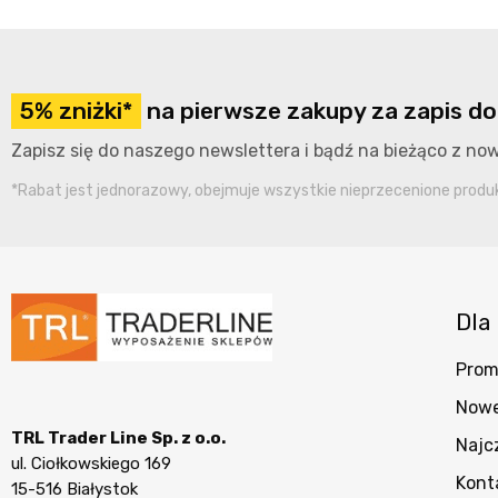
5% zniżki*
na pierwsze zakupy za zapis do
Zapisz się do naszego newslettera i bądź na bieżąco z n
*Rabat jest jednorazowy, obejmuje wszystkie nieprzecenione produkt
Dla 
Prom
Nowe
TRL Trader Line Sp. z o.o.
Najc
ul. Ciołkowskiego 169
Kont
15-516 Białystok