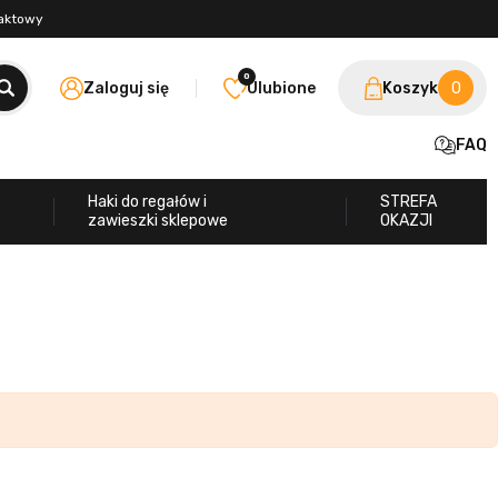
taktowy
0
Zaloguj się
Ulubione
Koszyk
0
FAQ
Haki do regałów i
STREFA
zawieszki sklepowe
OKAZJI