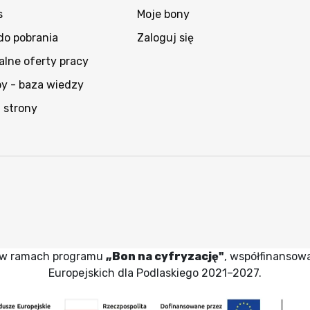
s
Moje bony
 do pobrania
Zaloguj się
alne oferty pracy
py - baza wiedzy
 strony
wy w ramach programu
„Bon na cyfryzację"
, współfinansow
Europejskich dla Podlaskiego 2021–2027.