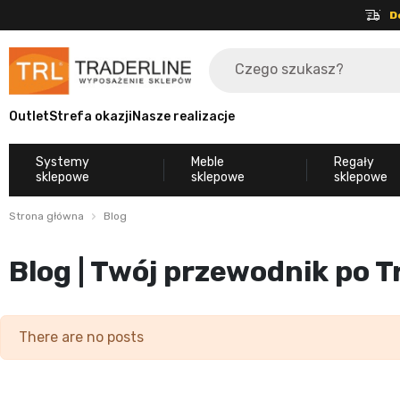
D
Outlet
Strefa okazji
Nasze realizacje
Systemy
Meble
Regały
sklepowe
sklepowe
sklepowe
Strona główna
Blog
Blog | Twój przewodnik po T
There are no posts