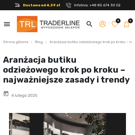
Dostawa od 4,39 zł
Infolinia:
+48 85 674 30 02
0
0
menu
search
Strona główna
Blog
Aranżacja butiku odzieżowego krok po kroku – naj
Aranżacja butiku
odzieżowego krok po kroku –
najważniejsze zasady i trendy
today
4 lutego 2025