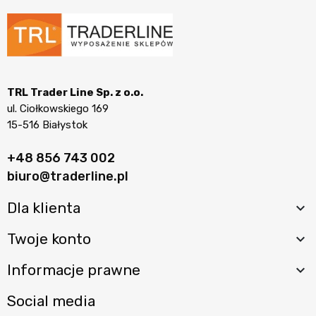
TRL Trader Line Sp. z o.o.
ul. Ciołkowskiego 169
15-516 Białystok
+48 856 743 002
biuro@traderline.pl
Dla klienta

Twoje konto

Informacje prawne

Social media