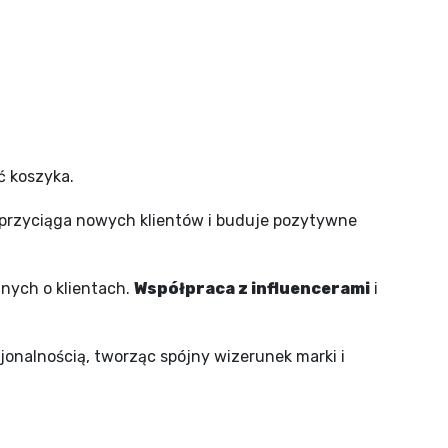
ć koszyka.
i, przyciąga nowych klientów i buduje pozytywne
anych o klientach.
Współpraca z influencerami
i
cjonalnością, tworząc spójny wizerunek marki i