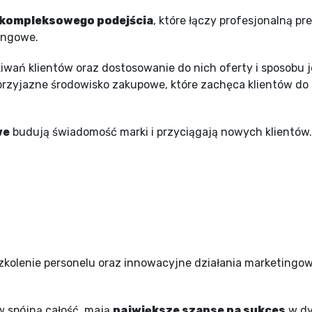
kompleksowego podejścia
, które łączy profesjonalną p
tingowe.
iwań klientów oraz dostosowanie do nich oferty i sposobu j
rzyjazne środowisko zakupowe, które zachęca klientów do 
we
budują świadomość marki i przyciągają nowych klientów.
szkolenie personelu oraz innowacyjne działania marketingo
w spójną całość, mają
największe szanse na sukces
w dy