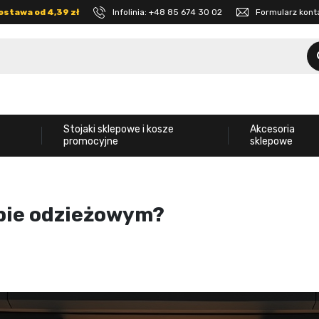
ostawa od 4,39 zł
Infolinia:
+48 85 674 30 02
Formularz kon
Stojaki sklepowe i kosze
Akcesoria
promocyjne
sklepowe
epie odzieżowym?