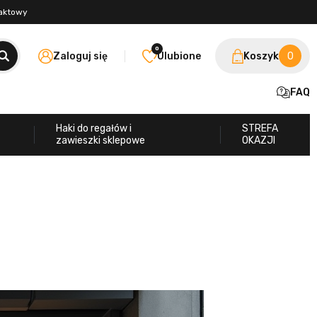
taktowy
0
Zaloguj się
Ulubione
Koszyk
0
FAQ
Haki do regałów i
STREFA
zawieszki sklepowe
OKAZJI