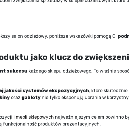
todom zwiększania sprzedaży w sklepie odzieżowym, które 
iększy salon odzieżowy, poniższe wskazówki pomogą Ci
podn
oduktu jako klucz do zwiększen
nt sukcesu
każdego sklepu odzieżowego. To właśnie sposó
ej jakości systemów ekspozycyjnych
, które skuteczni
kiny
oraz
gabloty
nie tylko eksponują ubrania w korzystny
zycji i
mebli sklepowych
najważniejszym celem powinno b
ną funkcjonalność produktów prezentacyjnych.