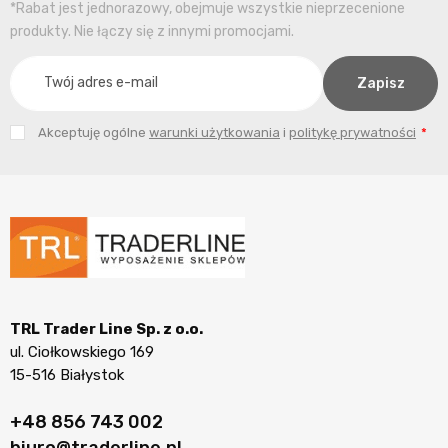
*Rabat jest jednorazowy, obejmuje wszystkie nieprzecenione
produkty. Nie łączy się z innymi promocjami.
Akceptuję ogólne
warunki użytkowania
i
politykę prywatności
TRL Trader Line Sp. z o.o.
ul. Ciołkowskiego 169
15-516 Białystok
+48 856 743 002
biuro@traderline.pl