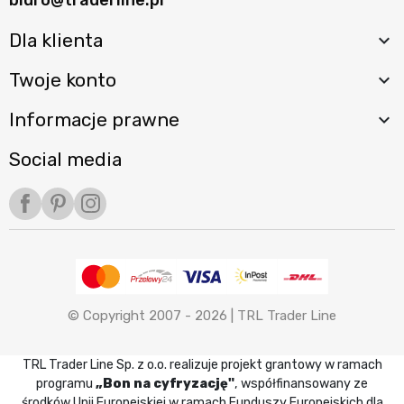
Dla klienta

Twoje konto

Informacje prawne

Social media
Facebook
Pinterest
Instagram
© Copyright 2007 - 2026 |
TRL Trader Line
TRL Trader Line Sp. z o.o. realizuje projekt grantowy w ramach
programu
„Bon na cyfryzację"
, współfinansowany ze
środków Unii Europejskiej w ramach Funduszy Europejskich dla