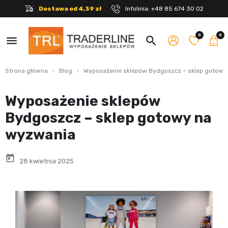
Dostawa od 4,39 zł
Infolinia:
+48 85 674 30 02
0
0
menu
search
Strona główna
Blog
Wyposażenie sklepów Bydgoszcz – sklep gotowy
Wyposażenie sklepów
Bydgoszcz – sklep gotowy na
wyzwania
today
28 kwietnia 2025