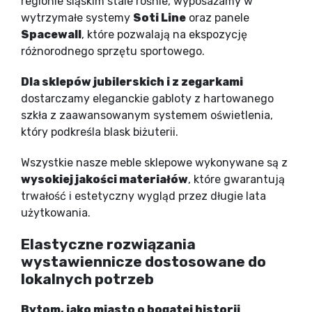
regionie śląskim stale rośnie, wyposażamy w
wytrzymałe systemy
Soti Line
oraz panele
Spacewall
, które pozwalają na ekspozycję
różnorodnego sprzętu sportowego.
Dla sklepów jubilerskich i z zegarkami
dostarczamy eleganckie gabloty z hartowanego
szkła z zaawansowanym systemem oświetlenia,
który podkreśla blask biżuterii.
Wszystkie nasze meble sklepowe wykonywane są z
wysokiej jakości materiałów
, które gwarantują
trwałość i estetyczny wygląd przez długie lata
użytkowania.
Elastyczne rozwiązania
wystawiennicze dostosowane do
lokalnych potrzeb
Bytom, jako miasto o bogatej historii