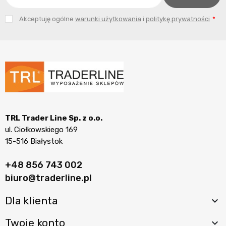
Akceptuję ogólne
warunki użytkowania
i
politykę prywatności
TRL Trader Line Sp. z o.o.
ul. Ciołkowskiego 169
15-516 Białystok
+48 856 743 002
biuro@traderline.pl
Dla klienta

Twoje konto
