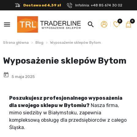
Dostawa od 4,39 zł
Infolinia:
+48 85 674 30 02
0
0
menu
search
Strona główna
Blog
Wyposażenie sklepów Bytom
Wyposażenie sklepów Bytom
today
5 maja 2025
Poszukujesz profesjonalnego wyposażenia
dla swojego sklepu w Bytomiu?
Nasza firma,
mimo siedziby w Białymstoku, zapewnia
kompleksową obsługę dla przedsiębiorców z całego
Śląska.