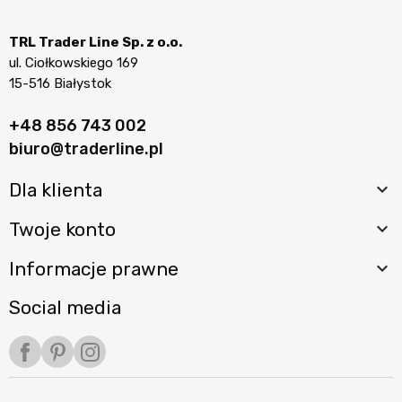
TRL Trader Line Sp. z o.o.
ul. Ciołkowskiego 169
15-516 Białystok
+48 856 743 002
biuro@traderline.pl
Dla klienta

Twoje konto

Informacje prawne

Social media
Facebook
Pinterest
Instagram