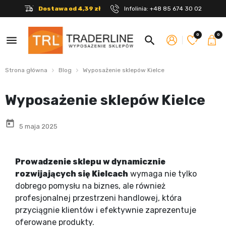
Dostawa od 4,39 zł
Infolinia:
+48 85 674 30 02
0
0
menu
search
Strona główna
Blog
Wyposażenie sklepów Kielce
Wyposażenie sklepów Kielce
today
5 maja 2025
Prowadzenie sklepu w dynamicznie
rozwijających się Kielcach
wymaga nie tylko
dobrego pomysłu na biznes, ale również
profesjonalnej przestrzeni handlowej, która
przyciągnie klientów i efektywnie zaprezentuje
oferowane produkty.