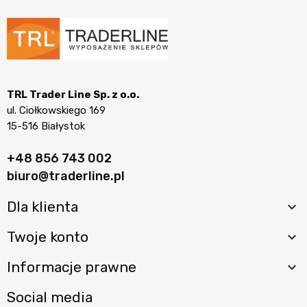
TRL Trader Line Sp. z o.o.
ul. Ciołkowskiego 169
15-516 Białystok
+48 856 743 002
biuro@traderline.pl
Dla klienta

Twoje konto

Informacje prawne

Social media