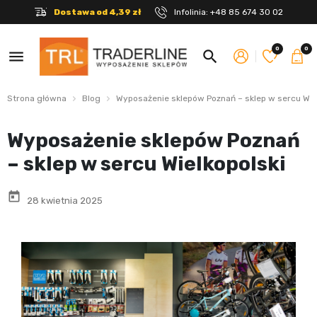
Dostawa od 4,39 zł
Infolinia:
+48 85 674 30 02
0
0
menu
search
Strona główna
Blog
Wyposażenie sklepów Poznań – sklep w sercu Wie
Wyposażenie sklepów Poznań
– sklep w sercu Wielkopolski
today
28 kwietnia 2025