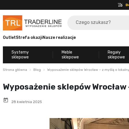
D
Outlet
Strefa okazji
Nasze realizacje
Systemy
Meble
Regały
sklepowe
sklepowe
sklepowe
Strona główna
Blog
Wyposażenie sklepów Wrocław – z myślą o lokalny
Wyposażenie sklepów Wrocław –
today
28 kwietnia 2025