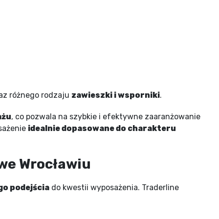
az różnego rodzaju
zawieszki i wsporniki
.
ażu
, co pozwala na szybkie i efektywne zaaranżowanie
osażenie
idealnie dopasowane do charakteru
 we Wrocławiu
go podejścia
do kwestii wyposażenia. Traderline