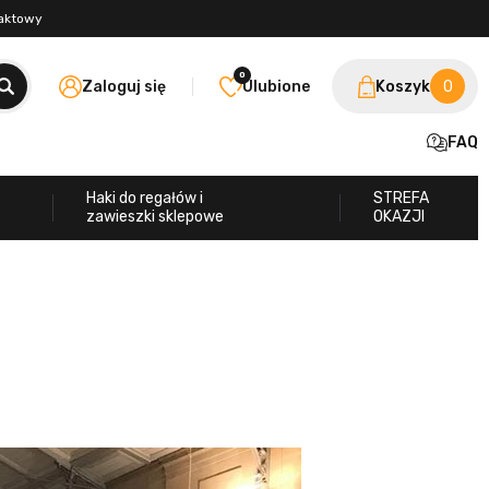
taktowy
0
Zaloguj się
Ulubione
Koszyk
0
FAQ
Haki do regałów i
STREFA
zawieszki sklepowe
OKAZJI