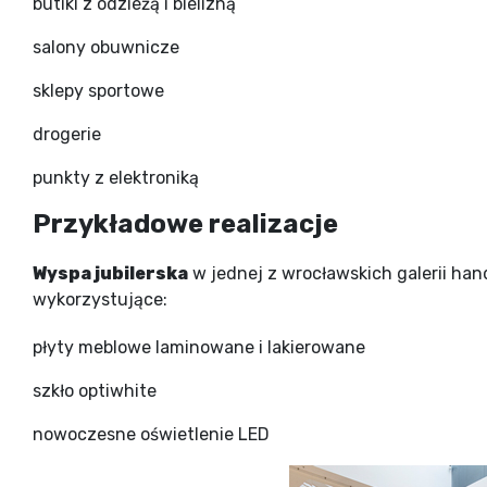
butiki z odzieżą i bielizną
salony obuwnicze
sklepy sportowe
drogerie
punkty z elektroniką
Przykładowe realizacje
Wyspa jubilerska
w jednej z wrocławskich galerii ha
wykorzystujące:
płyty meblowe laminowane i lakierowane
szkło optiwhite
nowoczesne oświetlenie LED