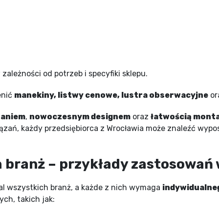
ależności od potrzeb i specyfiki sklepu.
enić
manekiny, listwy cenowe, lustra obserwacyjne
or
naniem
,
nowoczesnym designem
oraz
łatwością mont
wiązań, każdy przedsiębiorca z Wrocławia może znaleźć wyp
 branż – przykłady zastosowań
al wszystkich branż, a każde z nich wymaga
indywidualne
ch, takich jak: