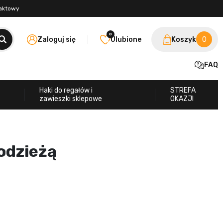
taktowy
0
Zaloguj się
Ulubione
Koszyk
0
FAQ
Haki do regałów i
STREFA
zawieszki sklepowe
OKAZJI
odzieżą