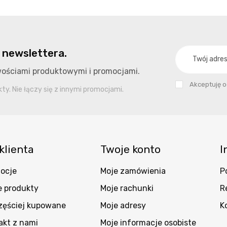
 newslettera.
owościami produktowymi i promocjami.
Akceptuję 
y. Nie łączy się z innymi promocjami.
klienta
Twoje konto
I
ocje
Moje zamówienia
P
 produkty
Moje rachunki
R
zęściej kupowane
Moje adresy
K
akt z nami
Moje informacje osobiste