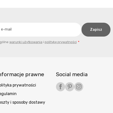
ogólne
warunki użytkowania
i
politykę prywatności
nformacje prawne
Social media
olityka prywatności
Facebook
Pinterest
Instagram
egulamin
oszty i sposoby dostawy