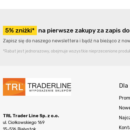
5% zniżki*
na pierwsze zakupy za zapis do
Zapisz się do naszego newslettera i bądź na bieżąco z n
*Rabat jest jednorazowy, obejmuje wszystkie nieprzecenione produkt
Dla 
Prom
Nowe
TRL Trader Line Sp. z o.o.
Najc
ul. Ciołkowskiego 169
Kont
15-516 Białystok