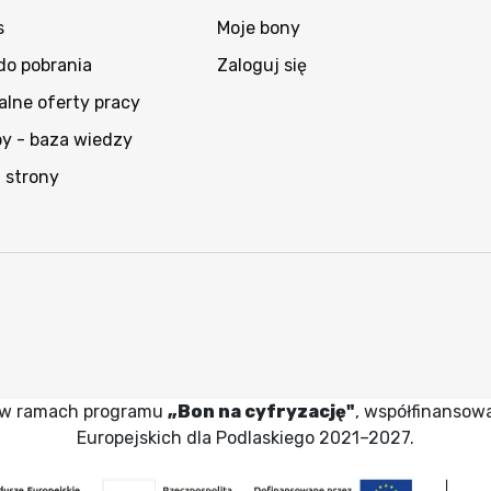
s
Moje bony
 do pobrania
Zaloguj się
alne oferty pracy
py - baza wiedzy
 strony
wy w ramach programu
„Bon na cyfryzację"
, współfinansow
Europejskich dla Podlaskiego 2021–2027.