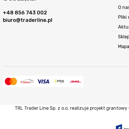
O na
+48 856 743 002
Pliki
biuro@traderline.pl
Aktu
Skle
Mapa
TRL Trader Line Sp. z o.o. realizuje projekt granto