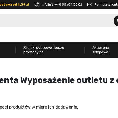
ostawa od 4,39 zł
Infolinia:
+48 85 674 30 02
Formularz kon
Stojaki sklepowe i kosze
Akcesoria
promocyjne
sklepowe
enta Wyposażenie outletu z 
ięcej produktów w miarę ich dodawania.