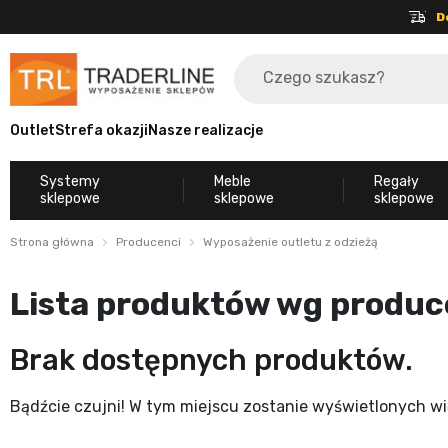
D
Outlet
Strefa okazji
Nasze realizacje
Systemy
Meble
Regały
sklepowe
sklepowe
sklepowe
Strona główna
Producenci
Wyposażenie outletu z odzieżą
Lista produktów wg produc
Brak dostępnych produktów.
Bądźcie czujni! W tym miejscu zostanie wyświetlonych w