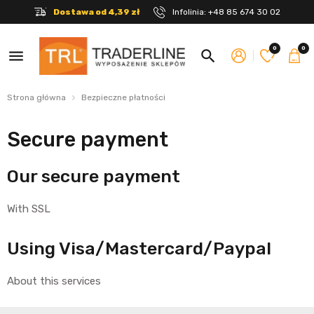
Dostawa od 4,39 zł
Infolinia:
+48 85 674 30 02
0
0
menu
search
Strona główna
Bezpieczne płatności
Secure payment
Our secure payment
With SSL
Using Visa/Mastercard/Paypal
About this services