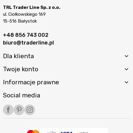
TRL Trader Line Sp. z o.o.
ul. Ciołkowskiego 169
15-516 Białystok
+48 856 743 002
biuro@traderline.pl
Dla klienta

Twoje konto

Informacje prawne

Social media
Facebook
Pinterest
Instagram