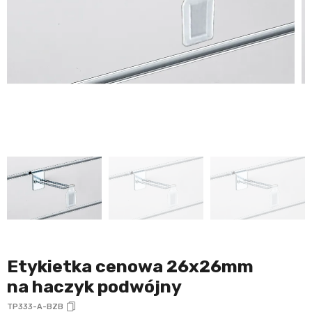
Etykietka cenowa 26x26mm
na haczyk podwójny
TP333-A-BZB