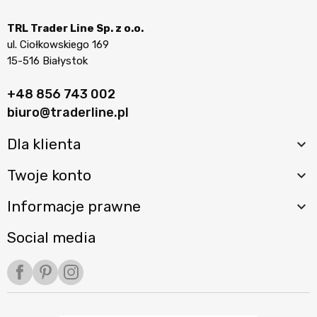
TRL Trader Line Sp. z o.o.
ul. Ciołkowskiego 169
15-516 Białystok
+48 856 743 002
biuro@traderline.pl
Dla klienta

Twoje konto

Informacje prawne

Social media
Facebook
Pinterest
Instagram