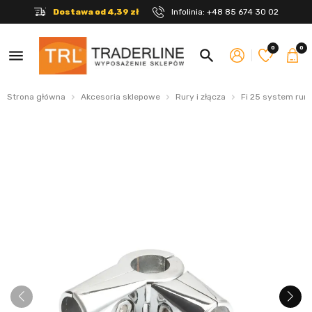
Dostawa od 4,39 zł
Infolinia:
+48 85 674 30 02
0
0
menu
search
Strona główna
Akcesoria sklepowe
Rury i złącza
Fi 25 system rur