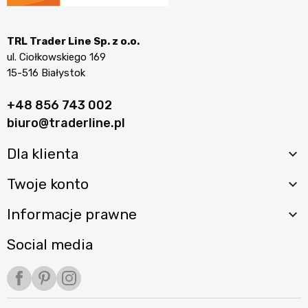
TRL Trader Line Sp. z o.o.
ul. Ciołkowskiego 169
15-516 Białystok
+48 856 743 002
biuro@traderline.pl
Dla klienta

Twoje konto

Informacje prawne

Social media
Facebook
Pinterest
Instagram