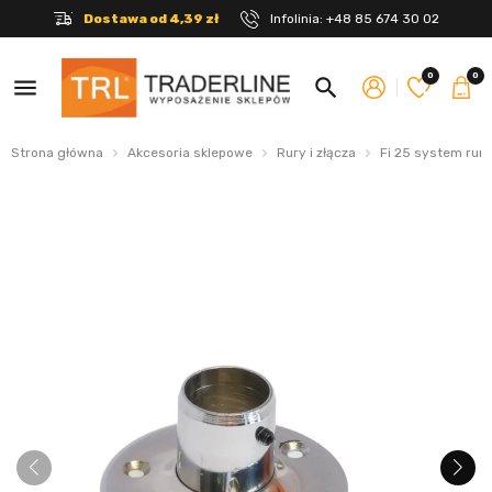
Dostawa od 4,39 zł
Infolinia:
+48 85 674 30 02
0
0
menu
search
Strona główna
Akcesoria sklepowe
Rury i złącza
Fi 25 system rur