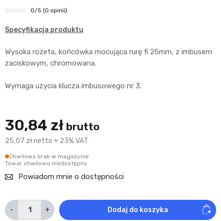
0
/5
(0 opinii)
Specyfikacja produktu
Wysoka rozeta, końcówka mocująca rurę fi 25mm, z imbusem
zaciskowym, chromowana.
Wymaga użycia klucza imbusowego nr 3.
30,84 zł
brutto
25,07 zł netto + 23% VAT
Chwilowo brak w magazynie
Towar chwilowo niedostępny
Powiadom mnie o dostępności
-
+
Dodaj do koszyka