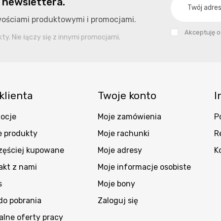
 newslettera.
owościami produktowymi i promocjami.
Akceptuję 
y. Nie łączy się z innymi promocjami.
klienta
Twoje konto
I
ocje
Moje zamówienia
P
 produkty
Moje rachunki
R
zęściej kupowane
Moje adresy
K
akt z nami
Moje informacje osobiste
s
Moje bony
 do pobrania
Zaloguj się
alne oferty pracy