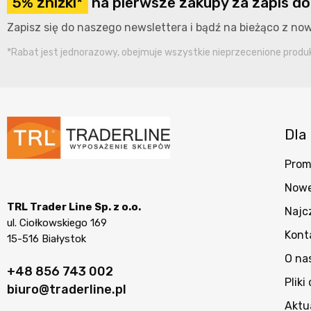
5% zniżki*
na pierwsze zakupy za zapis do
Zapisz się do naszego newslettera i bądź na bieżąco z n
*Rabat jest jednorazowy, obejmuje wszystkie nieprzecenione produkt
Dla 
Prom
Nowe
TRL Trader Line Sp. z o.o.
Najc
ul. Ciołkowskiego 169
Kont
15-516 Białystok
O na
+48 856 743 002
Pliki
biuro@traderline.pl
Aktu