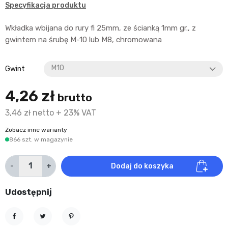
Specyfikacja produktu
Wkładka wbijana do rury fi 25mm, ze ścianką 1mm gr., z
gwintem na śrubę M-10 lub M8, chromowana
Gwint
4,26 zł
brutto
3,46 zł netto + 23% VAT
Zobacz inne warianty
866 szt. w magazynie
-
+
Dodaj do koszyka
Udostępnij
Udostępnij
Tweetuj
Pinterest