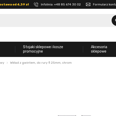
ostawa od 4,39 zł
Infolinia:
+48 85 674 30 02
Formularz kon
Stojaki sklepowe i kosze
Akcesoria
promocyjne
sklepowe
owy
Wkład z gwintem, do rury fi 25mm, chrom