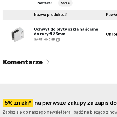
Powłoka:
Chrom
Nazwa produktu
Powł
Uchwyt do płyty szkła na ścianę
do rury fi 25mm
Chro
SA951-0-CHR
Komentarze
5% zniżki*
na pierwsze zakupy za zapis do
Zapisz się do naszego newslettera i bądź na bieżąco z n