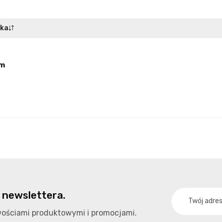
oka
m
 newslettera.
owościami produktowymi i promocjami.