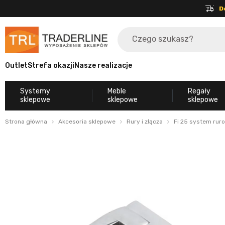
D
Outlet
Strefa okazji
Nasze realizacje
Systemy
Meble
Regały
sklepowe
sklepowe
sklepowe
Strona główna
Akcesoria sklepowe
Rury i złącza
Fi 25 system rur