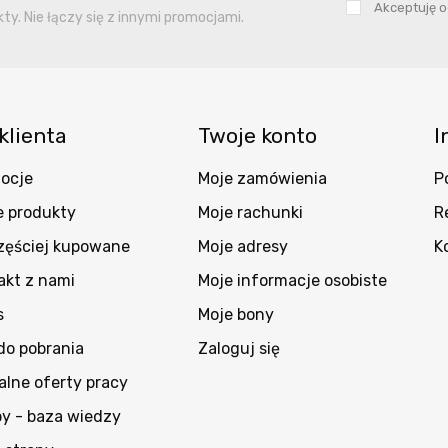
Akceptuję 
y. Nie łączy się z innymi promocjami.
klienta
Twoje konto
I
ocje
Moje zamówienia
P
 produkty
Moje rachunki
R
zęściej kupowane
Moje adresy
K
akt z nami
Moje informacje osobiste
s
Moje bony
 do pobrania
Zaloguj się
alne oferty pracy
py - baza wiedzy