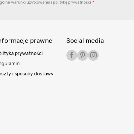
ogólne
warunki użytkowania
i
politykę prywatności
nformacje prawne
Social media
olityka prywatności
Facebook
Pinterest
Instagram
egulamin
oszty i sposoby dostawy