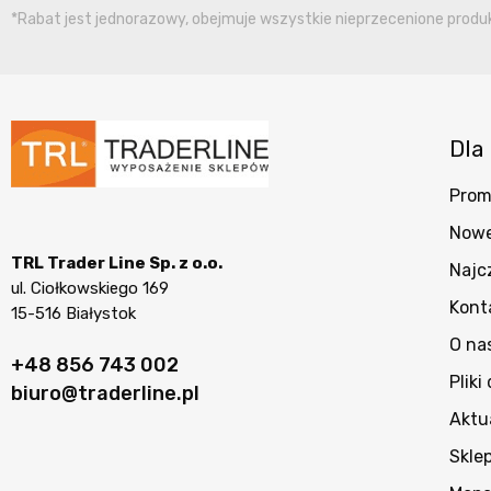
*Rabat jest jednorazowy, obejmuje wszystkie nieprzecenione produkt
Dla 
Prom
Nowe
TRL Trader Line Sp. z o.o.
Najc
ul. Ciołkowskiego 169
Kont
15-516 Białystok
O na
+48 856 743 002
Pliki
biuro@traderline.pl
Aktu
Skle