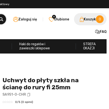
taktowy
0
Zaloguj się
Ulubione
Koszyk
0
FAQ
Haki do regałów i
STREFA
zawieszki sklepowe
OKAZJI
Uchwyt do płyty szkła na
ścianę do rury fi 25mm
SA951-0-CHR
0
/5
(0 opinii)