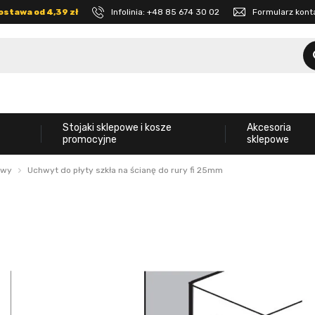
ostawa od 4,39 zł
Infolinia:
+48 85 674 30 02
Formularz kon
Stojaki sklepowe i kosze
Akcesoria
promocyjne
sklepowe
owy
Uchwyt do płyty szkła na ścianę do rury fi 25mm