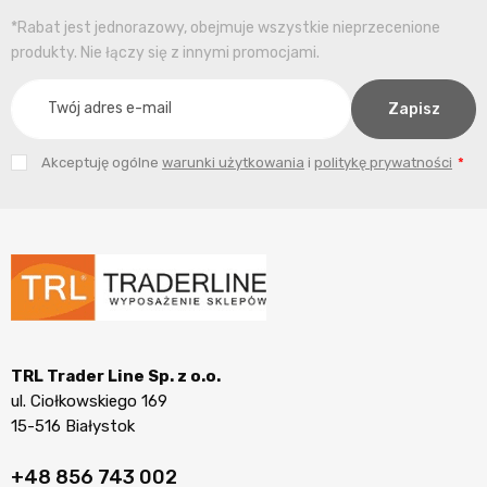
*Rabat jest jednorazowy, obejmuje wszystkie nieprzecenione
produkty. Nie łączy się z innymi promocjami.
Akceptuję ogólne
warunki użytkowania
i
politykę prywatności
TRL Trader Line Sp. z o.o.
ul. Ciołkowskiego 169
15-516 Białystok
+48 856 743 002