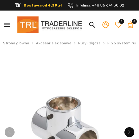
Dostawa od 4,39 zł
Infolinia:
+48 85 674 30 02
0
0
menu
search
Strona główna
Akcesoria sklepowe
Rury i złącza
Fi 25 system rur