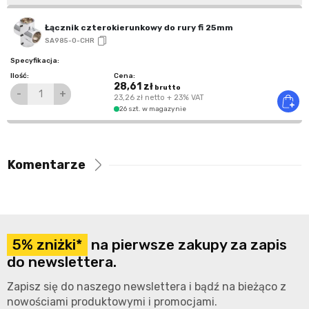
Łącznik czterokierunkowy do rury fi 25mm
SA985-0-CHR
28,61 zł
brutto
-
+
23,26 zł
netto
+ 23% VAT
26 szt. w magazynie
Komentarze
5% zniżki*
na pierwsze zakupy za zapis
do newslettera.
Zapisz się do naszego newslettera i bądź na bieżąco z
nowościami produktowymi i promocjami.