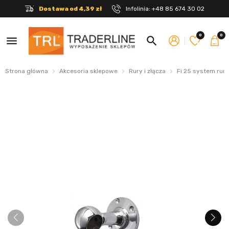
Dostawa od 4,39 zł
Infolinia:
+48 85 674 30 02
0
0
menu
search
Strona główna
Akcesoria sklepowe
Rury i złącza
Fi 25 system rur