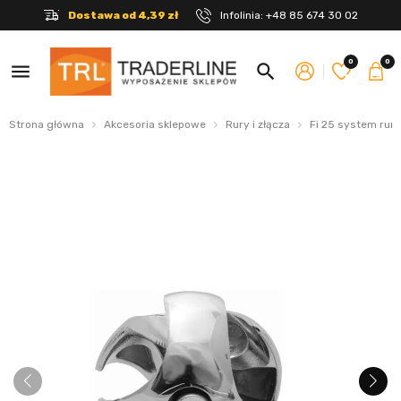
Dostawa od 4,39 zł
Infolinia:
+48 85 674 30 02
0
0
menu
search
Strona główna
Akcesoria sklepowe
Rury i złącza
Fi 25 system rur