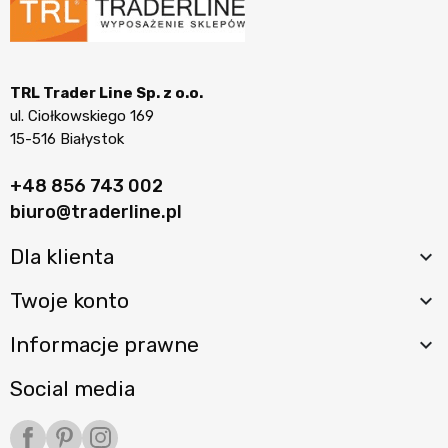
TRL Trader Line Sp. z o.o.
ul. Ciołkowskiego 169
15-516 Białystok
+48 856 743 002
biuro@traderline.pl
Dla klienta

Twoje konto

Informacje prawne

Social media
Facebook
Pinterest
Instagram