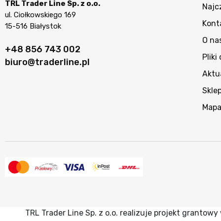
TRL Trader Line Sp. z o.o.
Najc
ul. Ciołkowskiego 169
Kont
15-516 Białystok
O na
+48 856 743 002
Pliki
biuro@traderline.pl
Aktu
Skle
Mapa
TRL Trader Line Sp. z o.o. realizuje projekt granto