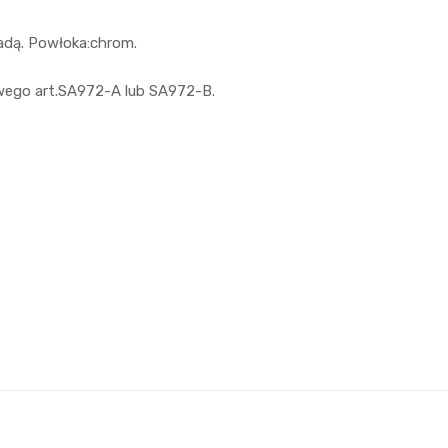
adą. Powłoka:chrom.
ego art.SA972-A lub SA972-B.