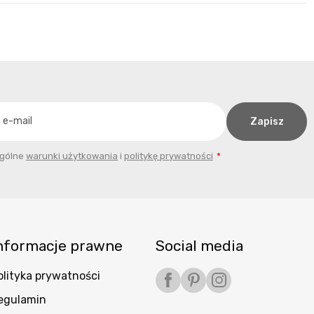
ogólne
warunki użytkowania
i
politykę prywatności
nformacje prawne
Social media
olityka prywatności
Facebook
Pinterest
Instagram
egulamin