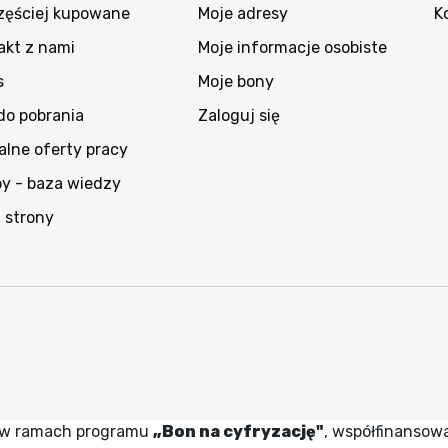
zęściej kupowane
Moje adresy
K
akt z nami
Moje informacje osobiste
s
Moje bony
 do pobrania
Zaloguj się
alne oferty pracy
py - baza wiedzy
 strony
wy w ramach programu
„Bon na cyfryzację"
, współfinansow