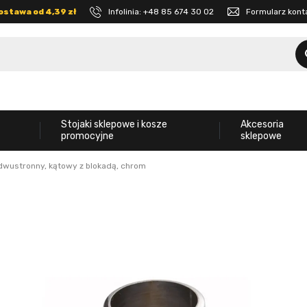
ostawa od 4,39 zł
Infolinia:
+48 85 674 30 02
Formularz kon
Stojaki sklepowe i kosze
Akcesoria
promocyjne
sklepowe
wustronny, kątowy z blokadą, chrom