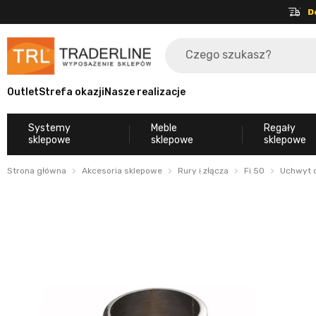
D
Outlet
Strefa okazji
Nasze realizacje
Systemy
Meble
Regały
sklepowe
sklepowe
sklepowe
Strona główna
Akcesoria sklepowe
Rury i złącza
Fi 50
Uchwyt d