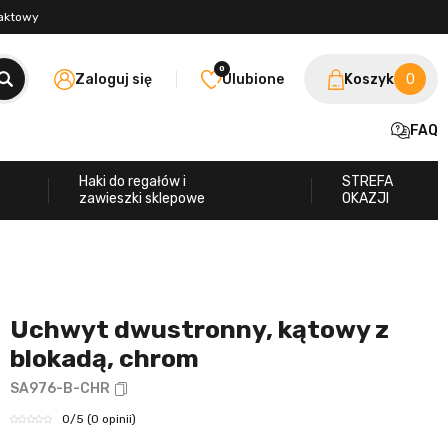
taktowy
0
Zaloguj się
Ulubione
Koszyk
0
FAQ
Haki do regałów i
STREFA
zawieszki sklepowe
OKAZJI
Uchwyt dwustronny, kątowy z
blokadą, chrom
SA976-B-CHR
0
/5
(0 opinii)