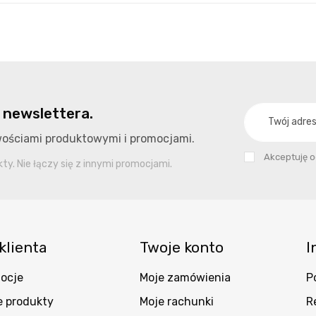
 newslettera.
owościami produktowymi i promocjami.
Akceptuję 
y. Nie łączy się z innymi promocjami.
klienta
Twoje konto
I
ocje
Moje zamówienia
P
 produkty
Moje rachunki
R