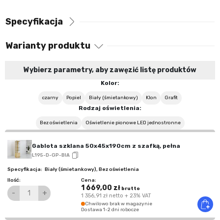
Specyfikacja
Warianty produktu
Wybierz parametry, aby zawęzić listę produktów
Kolor:
czarny
Popiel
Biały (śmietankowy)
Klon
Grafit
Rodzaj oświetlenia:
Bez oświetlenia
Oświetlenie pionowe LED jednostronne
Gablota szklana 50x45x190cm z szafką, pełna
L195-D-GP-BIA
Biały (śmietankowy)
,
Bez oświetlenia
1 669,00 zł
brutto
-
+
1 356,91 zł
netto
+ 23% VAT
Chwilowo brak w magazynie
Dostawa 1-2 dni robocze