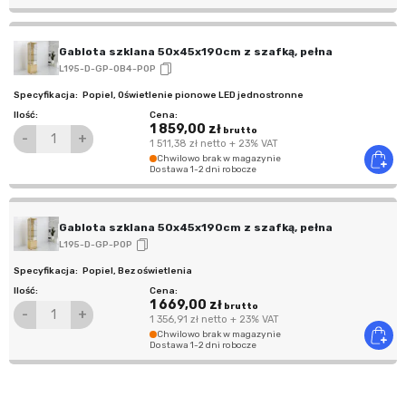
Gablota szklana 50x45x190cm z szafką, pełna
L195-D-GP-OB4-POP
Popiel
,
Oświetlenie pionowe LED jednostronne
1 859,00 zł
brutto
-
+
1 511,38 zł
netto
+ 23% VAT
Chwilowo brak w magazynie
Dostawa 1-2 dni robocze
Gablota szklana 50x45x190cm z szafką, pełna
L195-D-GP-POP
Popiel
,
Bez oświetlenia
1 669,00 zł
brutto
-
+
1 356,91 zł
netto
+ 23% VAT
Chwilowo brak w magazynie
Dostawa 1-2 dni robocze