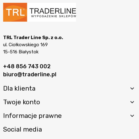
TRL Trader Line Sp. z o.o.
ul. Ciołkowskiego 169
15-516 Białystok
+48 856 743 002
biuro@traderline.pl
Dla klienta

Twoje konto

Informacje prawne

Social media