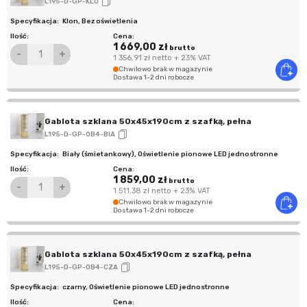
L195-D-GP-KLO
Klon
,
Bez oświetlenia
1 669,00 zł
brutto
-
+
1 356,91 zł
netto
+ 23% VAT
Chwilowo brak w magazynie
Dostawa 1-2 dni robocze
Gablota szklana 50x45x190cm z szafką, pełna
L195-D-GP-OB4-BIA
Biały (śmietankowy)
,
Oświetlenie pionowe LED jednostronne
1 859,00 zł
brutto
-
+
1 511,38 zł
netto
+ 23% VAT
Chwilowo brak w magazynie
Dostawa 1-2 dni robocze
Gablota szklana 50x45x190cm z szafką, pełna
L195-D-GP-OB4-CZA
czarny
,
Oświetlenie pionowe LED jednostronne