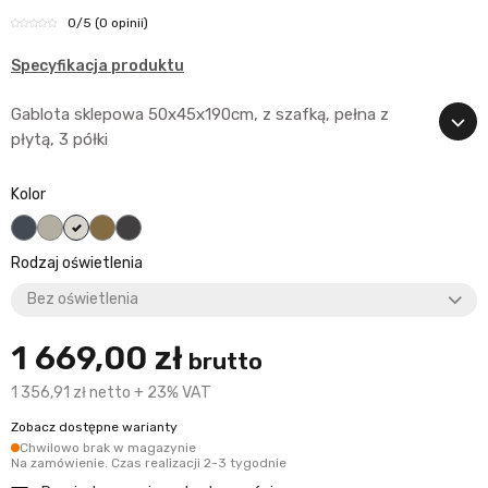
0
/5
(0 opinii)
Specyfikacja produktu
Gablota sklepowa 50x45x190cm, z szafką, pełna z
płytą, 3 półki
Kolor
czarny
Popiel
Biały (śmietankowy)
Klon
Grafit
Rodzaj oświetlenia
1 669,00 zł
brutto
1 356,91 zł netto + 23% VAT
Zobacz dostępne warianty
Chwilowo brak w magazynie
Na zamówienie. Czas realizacji 2-3 tygodnie