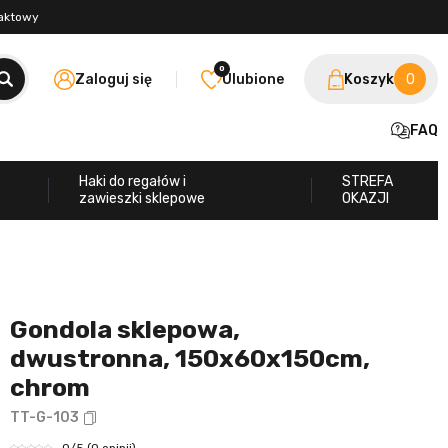
taktowy
0
Zaloguj się
Ulubione
Koszyk
0
FAQ
Haki do regałów i
STREFA
zawieszki sklepowe
OKAZJI
Gondola sklepowa,
dwustronna, 150x60x150cm,
chrom
TT-G-103
0
/5
(0 opinii)