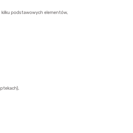
iu kilku podstawowych elementów,
aptekach),