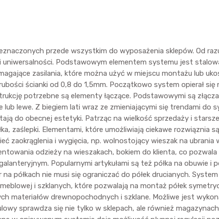
naczonych przede wszystkim do wyposażenia sklepów. Od razu zy
 i uniwersalności. Podstawowym elementem systemu jest stalowa
magające zasilania, które można użyć w miejscu montażu lub uko
 grubości ścianki od 0,8 do 1,5mm. Początkowo system opierał s
strukcję potrzebne są elementy łączące. Podstawowymi są złącza 
 lub lewe. Z biegiem lati wraz ze zmieniającymi się trendami d
tają do obecnej estetyki. Patrząc na wielkość sprzedaży i starsz
ka, zaślepki. Elementami, które umożliwiają ciekawe rozwiąznia są 
 zaokrąglenia i wygięcia, np. wolnostojący wieszak na ubrania w
wania odzieży na wieszakach, bokiem do klienta, co pozwala na
alanteryjnym. Popularnymi artykułami są też półka na obuwie i 
na półkach nie musi się ograniczać do półek drucianych. Syste
y meblowej i szklanych, które pozwalają na montaż półek symetry
nych materiałów drewnopochodnych i szklane. Możliwe jest wykon
wy sprawdza się nie tylko w sklepach, ale również magazynach, 