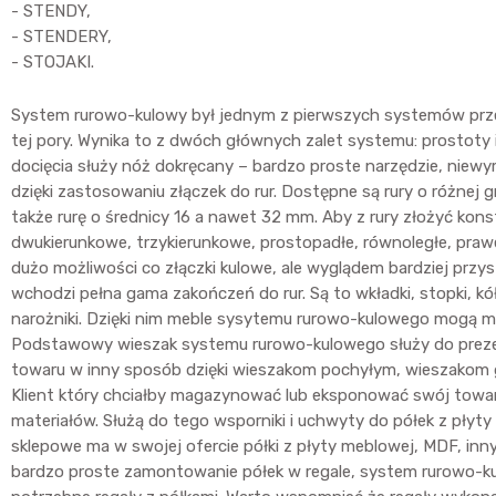
- STENDY,
- STENDERY,
- STOJAKI.
System rurowo-kulowy był jednym z pierwszych systemów przez
tej pory. Wynika to z dwóch głównych zalet systemu: prostoty
docięcia służy nóż dokręcany – bardzo proste narzędzie, niewy
dzięki zastosowaniu złączek do rur. Dostępne są rury o różnej
także rurę o średnicy 16 a nawet 32 mm. Aby z rury złożyć kon
dwukierunkowe, trzykierunkowe, prostopadłe, równoległe, prawe
dużo możliwości co złączki kulowe, ale wyglądem bardziej przys
wchodzi pełna gama zakończeń do rur. Są to wkładki, stopki, kół
narożniki. Dzięki nim meble sysytemu rurowo-kulowego mogą mieć
Podstawowy wieszak systemu rurowo-kulowego służy do prezento
towaru w inny sposób dzięki wieszakom pochyłym, wieszakom g
Klient który chciałby magazynować lub eksponować swój towar 
materiałów. Służą do tego wsporniki i uchwyty do półek z płyt
sklepowe ma w swojej ofercie półki z płyty meblowej, MDF, in
bardzo proste zamontowanie półek w regale, system rurowo-kulo