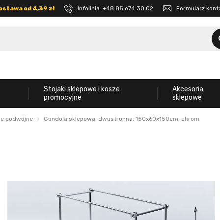
ostawa od 4,39 zł
Infolinia:
+48 85 674 30 02
Formularz kon
Stojaki sklepowe i kosze
Akcesoria
promocyjne
sklepowe
le podwójne
Gondola sklepowa, dwustronna, 150x60x150cm, chrom