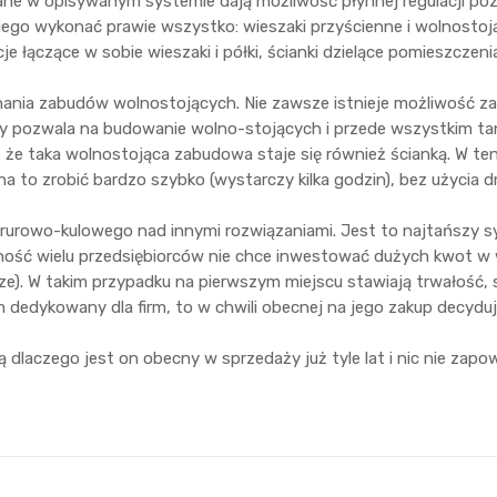
ne w opisywanym systemie dają możliwość płynnej regulacji poz
ego wykonać prawie wszystko: wieszaki przyścienne i wolnostojąc
je łączące w sobie wieszaki i półki, ścianki dzielące pomieszcze
nania zabudów wolnostojących. Nie zawsze istnieje możliwość z
y pozwala na budowanie wolno-stojących i przede wszystkim tan
 że taka wolnostojąca zabudowa staje się również ścianką. W t
to zrobić bardzo szybko (wystarczy kilka godzin), bez użycia dr
rowo-kulowego nad innymi rozwiązaniami. Jest to najtańszy sy
ność wielu przedsiębiorców nie chce inwestować dużych kwot w wy
. W takim przypadku na pierwszym miejscu stawiają trwałość, 
 dedykowany dla firm, to w chwili obecnej na jego zakup decyduj
czego jest on obecny w sprzedaży już tyle lat i nic nie zapowi