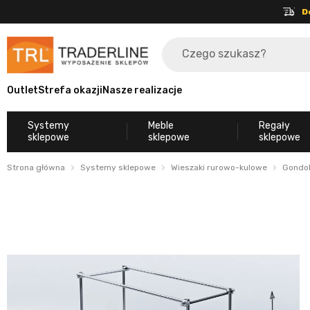
D
Outlet
Strefa okazji
Nasze realizacje
Systemy
Meble
Regały
sklepowe
sklepowe
sklepowe
Strona główna
Systemy sklepowe
Wieszaki rurowo-kulowe
Gondo