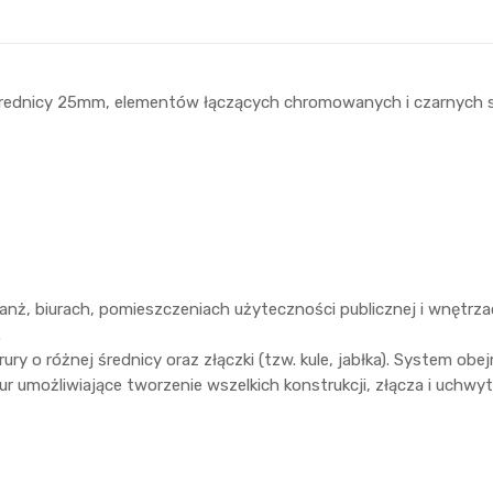
rednicy 25mm, elementów łączących chromowanych i czarnych st
ż, biurach, pomieszczeniach użyteczności publicznej i wnętrza
.
 różnej średnicy oraz złączki (tzw. kule, jabłka). System obejm
rur umożliwiające tworzenie wszelkich konstrukcji, złącza i uchwy