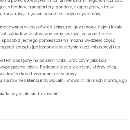
iomu półek, co wpływa na ich uniwersalizm i ergonomiczność.
e, stendery, transportery, gondole, ekspozytory, stojaki,
nia, konstrukcje będące nośnikiem innych systemów,
amocowania wieszaków do ścian, np. gdy umowa najmu lokalu
ich zabudów. Jeśli wspomnimy jeszcze, że przestrzenie
en sposób z jednego pomieszczenia można wydzielić część
ogiego sprzętu (potrzebny jest jedynie klucz imbusowy) i co
stem dostępny na polskim rynku, przy czym jakością
posażenie lokalu. Podobnie jest z klientami, którzy chcą
solidność i koszt wykonania zabudowy.
ą się również klienci indywidualni. W swoich domach montują go
ada aby miało się to zmienić.