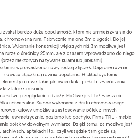
skał bardzo dużą popularność, która nie zmniejszyła się do
, chromowana rura. Fabrycznie ma ona 3m długości. Do jej
śnica. Wykonanie konstrukcji większych niż 3m możliwe jest
ię na rurze o średnicy 25mm, ale z czasem wprowadzono do niego
(przez niektórych nazywane kulami lub jabłkami)
o systemu wprowadzono nowy rodzaj złączek. Dają one równie
e i nowsze złączki są równie popularne. W skład systemu
elementy rurowe takie jak: ćwierćkola, półkola, zwieńczenia,
 kształcie sinusoidy.
 łatwe przeglądanie odzieży. Możliwe jest też wieszanie
półka uniwersalna. Są one wykonane z drutu chromowanego.
m rurowo-kulowy umożliwia zastosowanie półek z innych
cznie, asymetrycznie, poziomo lub pochyło. Firma TRL - meble
anie półek w dowolnym wymiarze. Dzięki temu, że możliwe jest
archiwach, aptekach itp., czyli wszędzie tam gdzie są