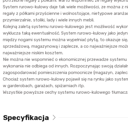
potrzebne regały z półkami. Warto wspomnieć że regały wykona
System rurowo-kulowy daje tak wiele możliwości, ze można z ni
regały z półkami przyścienne i wolnostojące, nietypowe aranżac
przymierzalnie, stoliki, lady i wiele innych mebli.
Kolejną zaletą systemu rurowo-kulowego jest możliwość wyko
wyklucza taką ewentualność. System rurowo-kulowy jako jedyn
między nogami systemu można wypełniać płytą, to okazuje się,
sprzedażową, magazynową i zaplecze, a co najważniejsze można 
najważniejsze niskim kosztem.
Nie można nie wspomnieć o ekonomicznej przewadze systemu ru
wykonania nie odbiega od innych. Rozpoczynając swoją działal
zagospodarować pomieszczenia pomocnicze (magazyn, zaplecze)
Chociaż system rurowo-kulowy pojawił się na rynku jako system
w garderobach, garażach, spiżarniach itp.
Wszystkie powyższe cechy systemu rurowo-kulowego tłumaczą dla
Specyfikacja