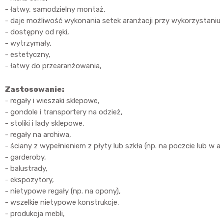
- łatwy, samodzielny montaż,
- daje możliwość wykonania setek aranżacji przy wykorzystan
- dostępny od ręki,
- wytrzymały,
- estetyczny,
- łatwy do przearanżowania,
Zastosowanie:
- regały i wieszaki sklepowe,
- gondole i transportery na odzież,
- stoliki i lady sklepowe,
- regały na archiwa,
- ściany z wypełnieniem z płyty lub szkła (np. na poczcie lub w 
- garderoby,
- balustrady,
- ekspozytory,
- nietypowe regały (np. na opony),
- wszelkie nietypowe konstrukcje,
- produkcja mebli,