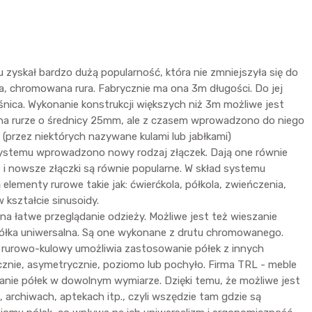
skał bardzo dużą popularność, która nie zmniejszyła się do
, chromowana rura. Fabrycznie ma ona 3m długości. Do jej
śnica. Wykonanie konstrukcji większych niż 3m możliwe jest
ię na rurze o średnicy 25mm, ale z czasem wprowadzono do niego
(przez niektórych nazywane kulami lub jabłkami)
o systemu wprowadzono nowy rodzaj złączek. Dają one równie
e i nowsze złączki są równie popularne. W skład systemu
elementy rurowe takie jak: ćwierćkola, półkola, zwieńczenia,
 kształcie sinusoidy.
 łatwe przeglądanie odzieży. Możliwe jest też wieszanie
półka uniwersalna. Są one wykonane z drutu chromowanego.
m rurowo-kulowy umożliwia zastosowanie półek z innych
cznie, asymetrycznie, poziomo lub pochyło. Firma TRL - meble
anie półek w dowolnym wymiarze. Dzięki temu, że możliwe jest
archiwach, aptekach itp., czyli wszędzie tam gdzie są