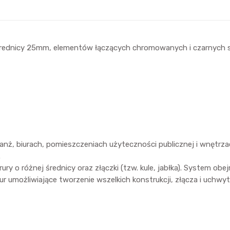
rednicy 25mm, elementów łączących chromowanych i czarnych st
ż, biurach, pomieszczeniach użyteczności publicznej i wnętrza
.
 różnej średnicy oraz złączki (tzw. kule, jabłka). System obejm
rur umożliwiające tworzenie wszelkich konstrukcji, złącza i uchwy