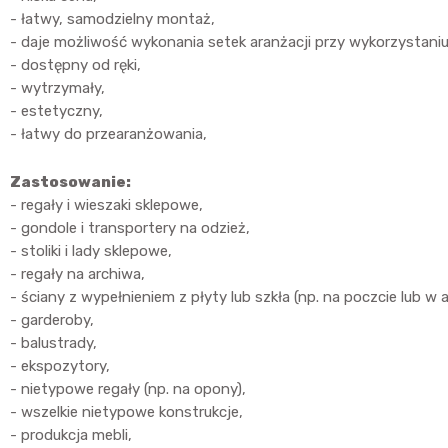
- łatwy, samodzielny montaż,
- daje możliwość wykonania setek aranżacji przy wykorzystan
- dostępny od ręki,
- wytrzymały,
- estetyczny,
- łatwy do przearanżowania,
Zastosowanie:
- regały i wieszaki sklepowe,
- gondole i transportery na odzież,
- stoliki i lady sklepowe,
- regały na archiwa,
- ściany z wypełnieniem z płyty lub szkła (np. na poczcie lub w 
- garderoby,
- balustrady,
- ekspozytory,
- nietypowe regały (np. na opony),
- wszelkie nietypowe konstrukcje,
- produkcja mebli,