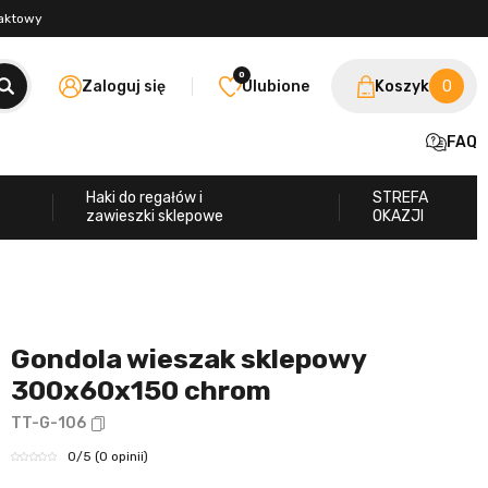
taktowy
0
Zaloguj się
Ulubione
Koszyk
0
FAQ
Haki do regałów i
STREFA
zawieszki sklepowe
OKAZJI
Gondola wieszak sklepowy
300x60x150 chrom
TT-G-106
0
/5
(0 opinii)