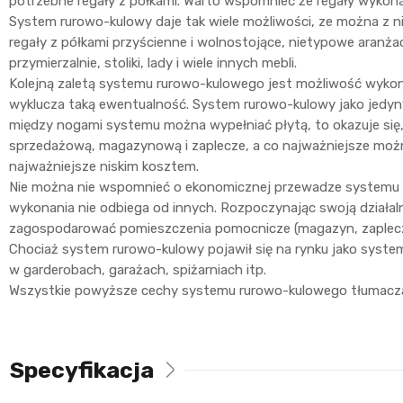
potrzebne regały z półkami. Warto wspomnieć że regały wykona
System rurowo-kulowy daje tak wiele możliwości, ze można z ni
regały z półkami przyścienne i wolnostojące, nietypowe aranżac
przymierzalnie, stoliki, lady i wiele innych mebli.
Kolejną zaletą systemu rurowo-kulowego jest możliwość wyko
wyklucza taką ewentualność. System rurowo-kulowy jako jedyn
między nogami systemu można wypełniać płytą, to okazuje się,
sprzedażową, magazynową i zaplecze, a co najważniejsze można 
najważniejsze niskim kosztem.
Nie można nie wspomnieć o ekonomicznej przewadze systemu ru
wykonania nie odbiega od innych. Rozpoczynając swoją działal
zagospodarować pomieszczenia pomocnicze (magazyn, zaplecze)
Chociaż system rurowo-kulowy pojawił się na rynku jako system
w garderobach, garażach, spiżarniach itp.
Wszystkie powyższe cechy systemu rurowo-kulowego tłumaczą dla
Specyfikacja