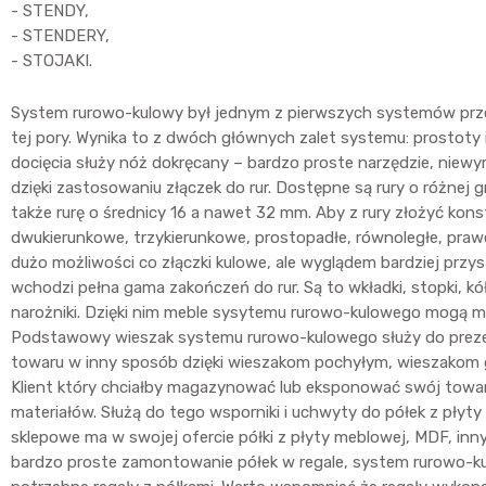
- STENDY,
- STENDERY,
- STOJAKI.
System rurowo-kulowy był jednym z pierwszych systemów przez
tej pory. Wynika to z dwóch głównych zalet systemu: prostoty
docięcia służy nóż dokręcany – bardzo proste narzędzie, niewy
dzięki zastosowaniu złączek do rur. Dostępne są rury o różnej
także rurę o średnicy 16 a nawet 32 mm. Aby z rury złożyć kon
dwukierunkowe, trzykierunkowe, prostopadłe, równoległe, prawe
dużo możliwości co złączki kulowe, ale wyglądem bardziej przys
wchodzi pełna gama zakończeń do rur. Są to wkładki, stopki, kół
narożniki. Dzięki nim meble sysytemu rurowo-kulowego mogą mieć
Podstawowy wieszak systemu rurowo-kulowego służy do prezento
towaru w inny sposób dzięki wieszakom pochyłym, wieszakom g
Klient który chciałby magazynować lub eksponować swój towar 
materiałów. Służą do tego wsporniki i uchwyty do półek z płyt
sklepowe ma w swojej ofercie półki z płyty meblowej, MDF, in
bardzo proste zamontowanie półek w regale, system rurowo-kulo