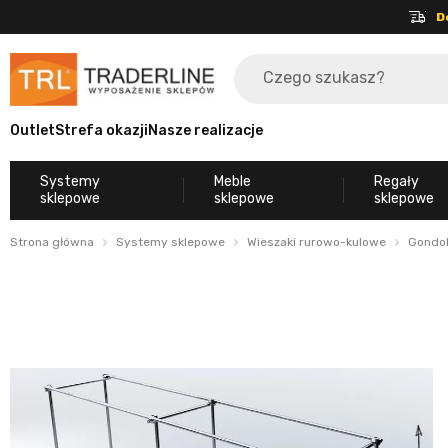
D
Outlet
Strefa okazji
Nasze realizacje
Systemy
Meble
Regały
sklepowe
sklepowe
sklepowe
Strona główna
Systemy sklepowe
Wieszaki rurowo-kulowe
Gondo