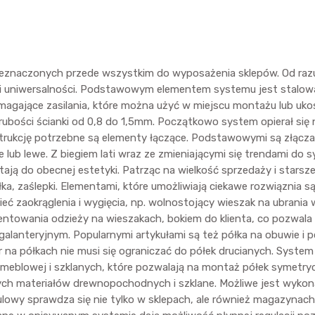
naczonych przede wszystkim do wyposażenia sklepów. Od razu zy
 i uniwersalności. Podstawowym elementem systemu jest stalowa
magające zasilania, które można użyć w miejscu montażu lub uko
 grubości ścianki od 0,8 do 1,5mm. Początkowo system opierał s
strukcję potrzebne są elementy łączące. Podstawowymi są złącza 
 lub lewe. Z biegiem lati wraz ze zmieniającymi się trendami d
tają do obecnej estetyki. Patrząc na wielkość sprzedaży i starsz
ka, zaślepki. Elementami, które umożliwiają ciekawe rozwiąznia są 
 zaokrąglenia i wygięcia, np. wolnostojący wieszak na ubrania w
wania odzieży na wieszakach, bokiem do klienta, co pozwala na
alanteryjnym. Popularnymi artykułami są też półka na obuwie i 
na półkach nie musi się ograniczać do półek drucianych. Syste
y meblowej i szklanych, które pozwalają na montaż półek symetry
nych materiałów drewnopochodnych i szklane. Możliwe jest wykon
wy sprawdza się nie tylko w sklepach, ale również magazynach, 