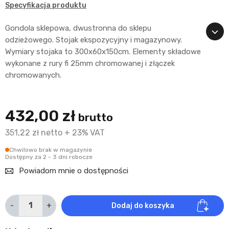
Specyfikacja produktu
Gondola sklepowa, dwustronna do sklepu
odzieżowego. Stojak ekspozycyjny i magazynowy.
Wymiary stojaka to 300x60x150cm. Elementy składowe
wykonane z rury fi 25mm chromowanej i złączek
chromowanych.
432,00 zł
brutto
351,22 zł netto + 23% VAT
Chwilowo brak w magazynie
Dostępny za 2 - 3 dni robocze
Powiadom mnie o dostępności
-
+
Dodaj do koszyka