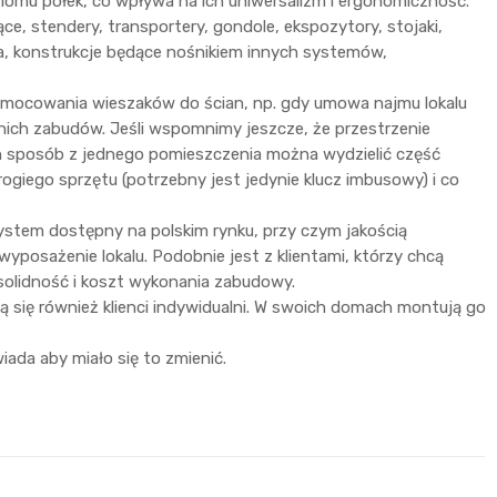
iomu półek, co wpływa na ich uniwersalizm i ergonomiczność.
e, stendery, transportery, gondole, ekspozytory, stojaki,
nia, konstrukcje będące nośnikiem innych systemów,
amocowania wieszaków do ścian, np. gdy umowa najmu lokalu
ich zabudów. Jeśli wspomnimy jeszcze, że przestrzenie
en sposób z jednego pomieszczenia można wydzielić część
ogiego sprzętu (potrzebny jest jedynie klucz imbusowy) i co
stem dostępny na polskim rynku, przy czym jakością
posażenie lokalu. Podobnie jest z klientami, którzy chcą
solidność i koszt wykonania zabudowy.
ą się również klienci indywidualni. W swoich domach montują go
ada aby miało się to zmienić.