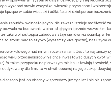
ne w opisywanym systemie dają możliwość płynnej regulacji poz
ego wykonać prawie wszystko: wieszaki przyścienne i wolnostojąc
je łączące w sobie wieszaki i półki, ścianki dzielące pomieszcze
nania zabudów wolnostojących. Nie zawsze istnieje możliwość z
y pozwala na budowanie wolno-stojących i przede wszystkim tan
 że taka wolnostojąca zabudowa staje się również ścianką. W t
to zrobić bardzo szybko (wystarczy kilka godzin), bez użycia dr
rowo-kulowego nad innymi rozwiązaniami. Jest to najtańszy sy
ność wielu przedsiębiorców nie chce inwestować dużych kwot w wy
. W takim przypadku na pierwszym miejscu stawiają trwałość, 
 dedykowany dla firm, to w chwili obecnej na jego zakup decyduj
czego jest on obecny w sprzedaży już tyle lat i nic nie zapowi