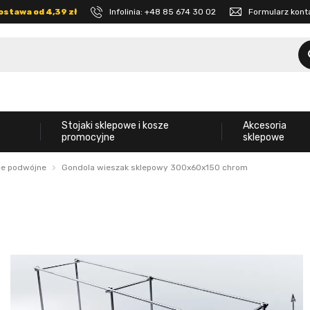
ostawa od 4,39 zł
Infolinia:
+48 85 674 30 02
Formularz kon
Stojaki sklepowe i kosze
Akcesoria
promocyjne
sklepowe
le podwójne
Gondola wieszak sklepowy 300x60x150 chrom