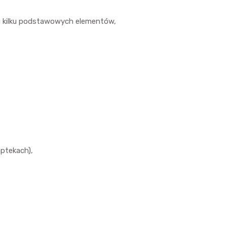
iu kilku podstawowych elementów,
aptekach),