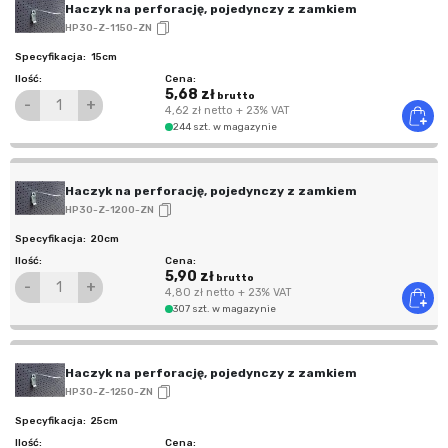
Haczyk na perforację, pojedynczy z zamkiem
HP30-Z-1150-ZN
15cm
5,68 zł
brutto
-
+
4,62 zł
netto
+ 23% VAT
244 szt. w magazynie
Haczyk na perforację, pojedynczy z zamkiem
HP30-Z-1200-ZN
20cm
5,90 zł
brutto
-
+
4,80 zł
netto
+ 23% VAT
307 szt. w magazynie
Haczyk na perforację, pojedynczy z zamkiem
HP30-Z-1250-ZN
25cm