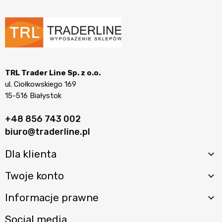
TRL Trader Line Sp. z o.o.
ul. Ciołkowskiego 169
15-516 Białystok
+48 856 743 002
biuro@traderline.pl
Dla klienta

Twoje konto

Informacje prawne

Social media