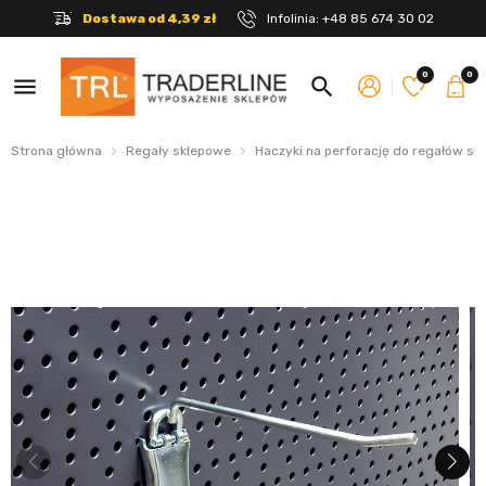
Dostawa od 4,39 zł
Infolinia:
+48 85 674 30 02
0
0
menu
search
Strona główna
Regały sklepowe
Haczyki na perforację do regałów s