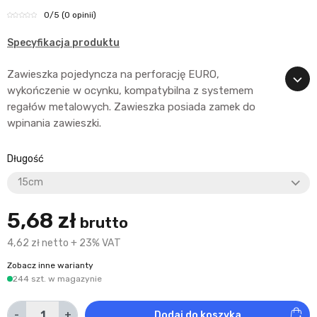
0
/5
(0 opinii)
Specyfikacja produktu
Zawieszka pojedyncza na perforację EURO,
wykończenie w ocynku, kompatybilna z systemem
regałów metalowych. Zawieszka posiada zamek do
wpinania zawieszki.
Długość
5,68 zł
brutto
4,62 zł netto + 23% VAT
Zobacz inne warianty
244 szt. w magazynie
-
+
Dodaj do koszyka