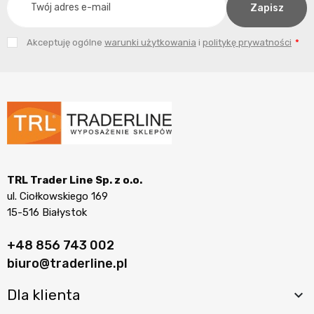
Akceptuję ogólne
warunki użytkowania
i
politykę prywatności
TRL Trader Line Sp. z o.o.
ul. Ciołkowskiego 169
15-516 Białystok
+48 856 743 002
biuro@traderline.pl
Dla klienta
