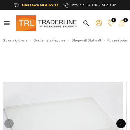
Dostawa od 4,39 zł
Infolinia:
+48 85 674 30 02
0
0
menu
search
Strona główna
Systemy sklepowe
Shopwall Slatwall
Kosze i pojem