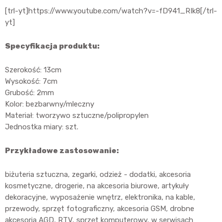
[trl-yt]https://www.youtube.com/watch?v=-fD941_RIk8[/trl-
yt]
Specyfikacja produktu:
Szerokość: 13cm
Wysokość: 7cm
Grubość: 2mm
Kolor: bezbarwny/mleczny
Materiał: tworzywo sztuczne/polipropylen
Jednostka miary: szt.
Przykładowe zastosowanie:
biżuteria sztuczna, zegarki, odzież - dodatki, akcesoria
kosmetyczne, drogerie, na akcesoria biurowe, artykuły
dekoracyjne, wyposażenie wnętrz, elektronika, na kable,
przewody, sprzęt fotograficzny, akcesoria GSM, drobne
akcesoria AGD, RTV, sprzęt komputerowy, w serwisach