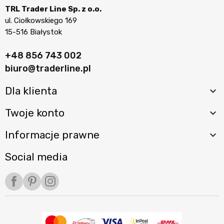
TRL Trader Line Sp. z o.o.
ul. Ciołkowskiego 169
15-516 Białystok
+48 856 743 002
biuro@traderline.pl
Dla klienta

Twoje konto

Informacje prawne

Social media
Facebook
Pinterest
Instagram