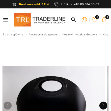
Dostawa od 4,39 zł
Infolinia:
+48 85 674 30 02
0
0
menu
search
Strona główna
Akcesoria sklepowe
Koszyki i wózki sklepowe
Koszy