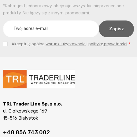
*Rabat jest jednorazowy, obejmuje wszystkie nieprzecenione
produkty. Nie łączy się z innymi promocjami.
Akceptuję ogólne
warunki użytkowania
i
politykę prywatności
TRL Trader Line Sp. z o.o.
ul. Ciołkowskiego 169
15-516 Białystok
+48 856 743 002