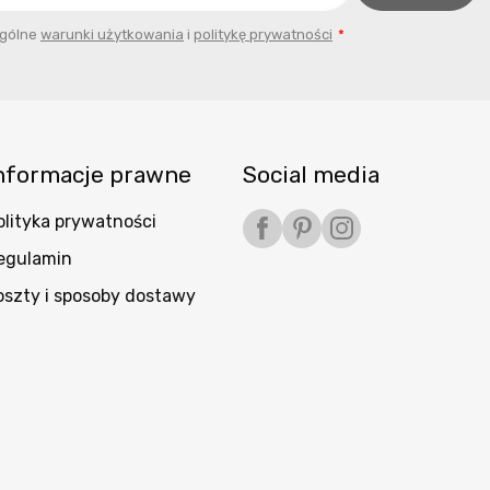
ogólne
warunki użytkowania
i
politykę prywatności
nformacje prawne
Social media
olityka prywatności
Facebook
Pinterest
Instagram
egulamin
oszty i sposoby dostawy