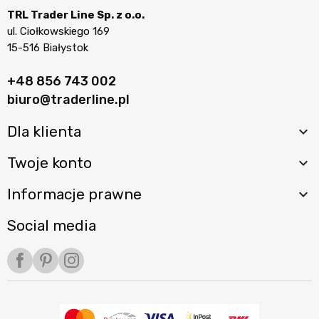
TRL Trader Line Sp. z o.o.
ul. Ciołkowskiego 169
15-516 Białystok
+48 856 743 002
biuro@traderline.pl
Dla klienta

Twoje konto

Informacje prawne

Social media
Facebook
Pinterest
Instagram