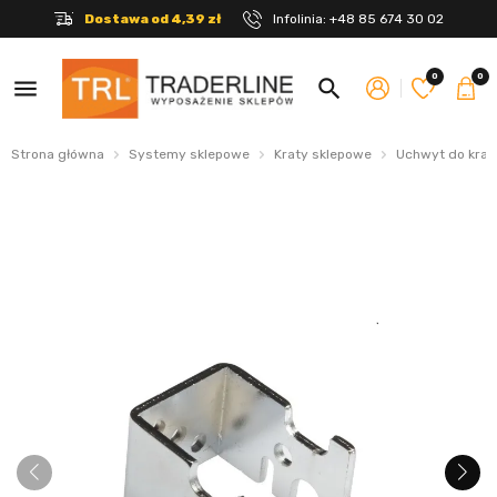
Dostawa od 4,39 zł
Infolinia:
+48 85 674 30 02
0
0
menu
search
Strona główna
Systemy sklepowe
Kraty sklepowe
Uchwyt do krat