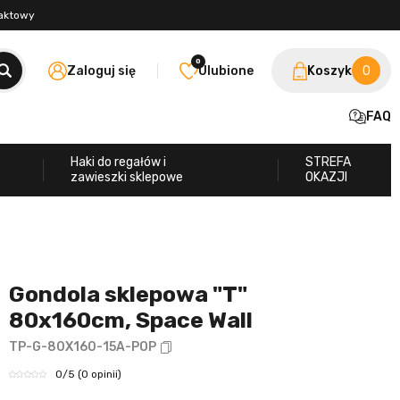
taktowy
0
Zaloguj się
Ulubione
Koszyk
0
FAQ
Haki do regałów i
STREFA
zawieszki sklepowe
OKAZJI
Gondola sklepowa "T"
80x160cm, Space Wall
TP-G-80X160-15A-POP
0
/5
(0 opinii)