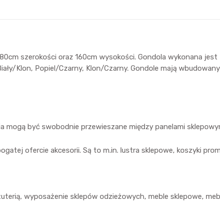
80cm szerokości oraz 160cm wysokości. Gondola wykonana jest 
na, Biały/Klon, Popiel/Czarny, Klon/Czarny. Gondole mają wbudow
ria mogą być swobodnie przewieszane między panelami sklepowym
tej ofercie akcesorii. Są to m.in. lustra sklepowe, koszyki prom
żuterią, wyposażenie sklepów odzieżowych, meble sklepowe, meb