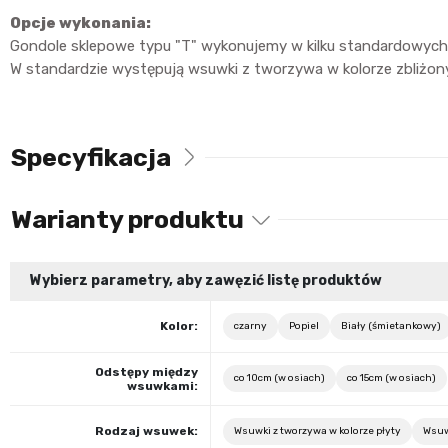
Opcje wykonania:
Gondole sklepowe typu "T" wykonujemy w kilku standardowych 
W standardzie występują wsuwki z tworzywa w kolorze zbliżony
Specyfikacja
Warianty produktu
Wybierz parametry, aby zawęzić listę produktów
Kolor:
czarny
Popiel
Biały (śmietankowy)
Odstępy między
co 10cm (w osiach)
co 15cm (w osiach)
wsuwkami:
Rodzaj wsuwek:
Wsuwki z tworzywa w kolorze płyty
Wsuw