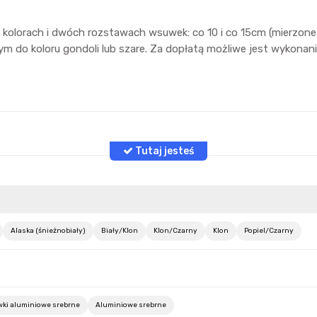
kolorach i dwóch rozstawach wsuwek: co 10 i co 15cm (mierzone 
m do koloru gondoli lub szare. Za dopłatą możliwe jest wykonan
Alaska (śnieżnobiały)
Biały/Klon
Klon/Czarny
Klon
Popiel/Czarny
ki aluminiowe srebrne
Aluminiowe srebrne