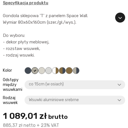
Specyfikacja produktu
Gondola sklepowa 'T' z panelem Space Wall.
Wymiar 80x60x160cm (szer./gł./wys.).
Do wyboru:
- dekor płyty meblowej,
- rozstaw wsuwek,
- rodzaj wsuwki.
czarny
Popiel
Biały (śmietankowy)
Alaska (śnieżnobiały)
Biały/Klon
Klon/Czarny
Klon
Popiel/Czarny
Kolor
Odstępy
między
wsuwkami
Rodzaj
wsuwek
1 089,01 zł
brutto
885,37 zł netto + 23% VAT