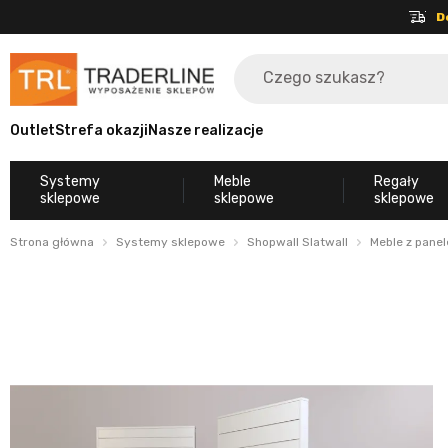
D
Outlet
Strefa okazji
Nasze realizacje
Systemy
Meble
Regały
sklepowe
sklepowe
sklepowe
Strona główna
Systemy sklepowe
Shopwall Slatwall
Meble z panel