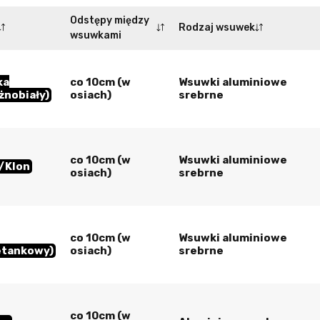
Odstępy między
Rodzaj wsuwek
wsuwkami
ka
co 10cm (w
Wsuwki aluminiowe
żnobiały)
osiach)
srebrne
co 10cm (w
Wsuwki aluminiowe
y/Klon
osiach)
srebrne
co 10cm (w
Wsuwki aluminiowe
etankowy)
osiach)
srebrne
co 10cm (w