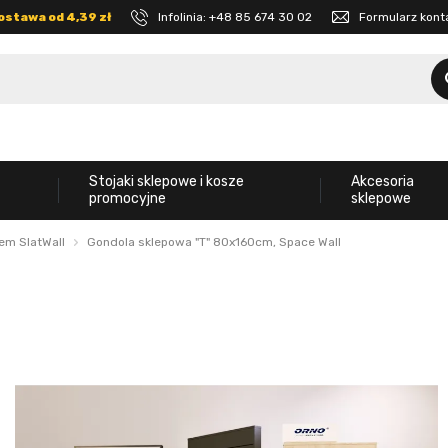
ostawa od 4,39 zł
Infolinia:
+48 85 674 30 02
Formularz kon
Stojaki sklepowe i kosze
Akcesoria
promocyjne
sklepowe
em SlatWall
Gondola sklepowa "T" 80x160cm, Space Wall