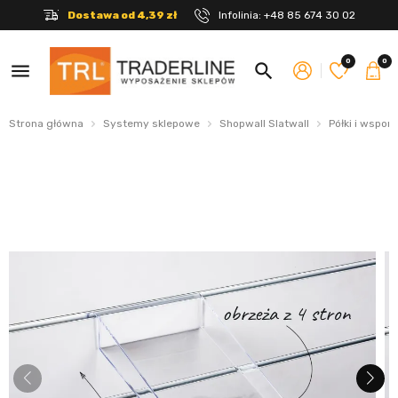
Dostawa od 4,39 zł
Infolinia:
+48 85 674 30 02
0
0
menu
search
Strona główna
Systemy sklepowe
Shopwall Slatwall
Półki i wsporn