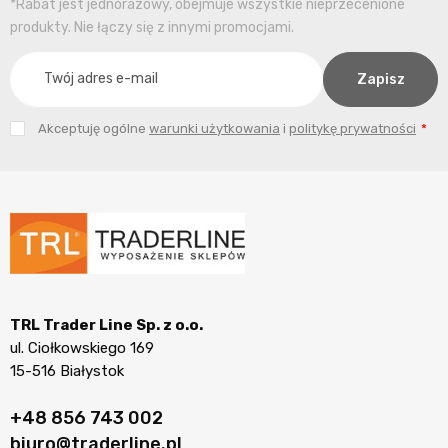
*Rabat jest jednorazowy, obejmuje wszystkie nieprzecenione
produkty. Nie łączy się z innymi promocjami.
Akceptuję ogólne
warunki użytkowania
i
politykę prywatności
TRL Trader Line Sp. z o.o.
ul. Ciołkowskiego 169
15-516 Białystok
+48 856 743 002
biuro@traderline.pl