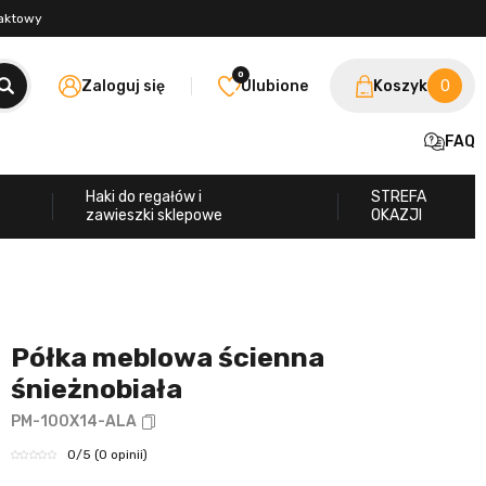
taktowy
0
Zaloguj się
Ulubione
Koszyk
0
FAQ
Haki do regałów i
STREFA
zawieszki sklepowe
OKAZJI
Półka meblowa ścienna
śnieżnobiała
PM-100X14-ALA
0
/5
(0 opinii)