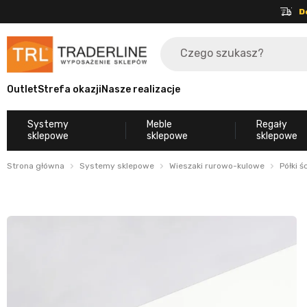
D
Outlet
Strefa okazji
Nasze realizacje
Systemy
Meble
Regały
sklepowe
sklepowe
sklepowe
Strona główna
Systemy sklepowe
Wieszaki rurowo-kulowe
Półki ś