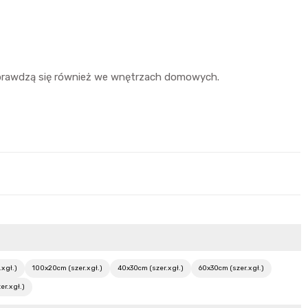
 sprawdzą się również we wnętrzach domowych.
x gł.)
100x20cm (szer.x gł.)
40x30cm (szer.x gł.)
60x30cm (szer.x gł.)
r.x gł.)