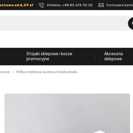
ostawa od 4,39 zł
Infolinia:
+48 85 674 30 02
Formularz kon
Stojaki sklepowe i kosze
Akcesoria
promocyjne
sklepowe
cienne
Półka meblowa ścienna śnieżnobiała