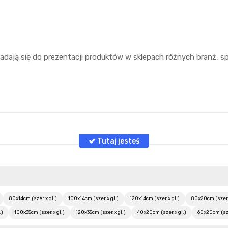
 nadają się do prezentacji produktów w sklepach różnych branż,
80x14cm (szer.x gł.)
100x14cm (szer.x gł.)
120x14cm (szer.x gł.)
80x20cm (szer.
.)
100x35cm (szer.x gł.)
120x35cm (szer.x gł.)
40x20cm (szer.x gł.)
60x20cm (sze