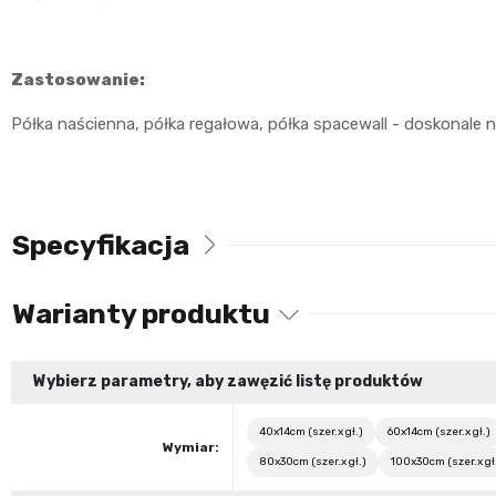
Zastosowanie:
Półka naścienna, półka regałowa, półka spacewall - doskonale
Specyfikacja
Warianty produktu
Wybierz parametry, aby zawęzić listę produktów
40x14cm (szer.x gł.)
60x14cm (szer.x gł.)
Wymiar:
80x30cm (szer.x gł.)
100x30cm (szer.x gł