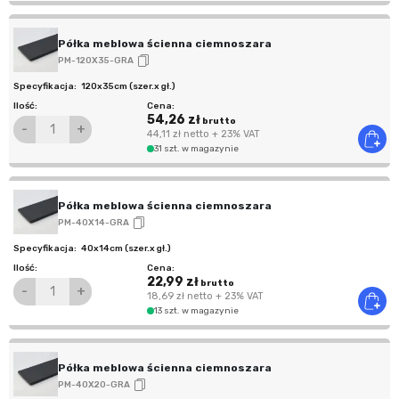
Półka meblowa ścienna ciemnoszara
PM-120X35-GRA
120x35cm (szer.x gł.)
54,26 zł
brutto
-
+
44,11 zł
netto
+ 23% VAT
31 szt. w magazynie
Półka meblowa ścienna ciemnoszara
PM-40X14-GRA
40x14cm (szer.x gł.)
22,99 zł
brutto
-
+
18,69 zł
netto
+ 23% VAT
13 szt. w magazynie
Półka meblowa ścienna ciemnoszara
PM-40X20-GRA