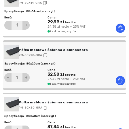
PM-80X14-GRA
80x14cm (szer.x gł.)
29,99 zł
brutto
-
+
24,38 zł
netto
+ 23% VAT
9 szt. w magazynie
Półka meblowa ścienna ciemnoszara
PM-80X20-GRA
80x20cm (szer.x gł.)
32,50 zł
brutto
-
+
26,42 zł
netto
+ 23% VAT
1 szt. w magazynie
Półka meblowa ścienna ciemnoszara
PM-80X30-GRA
80x30cm (szer.x gł.)
37,34 zł
brutto