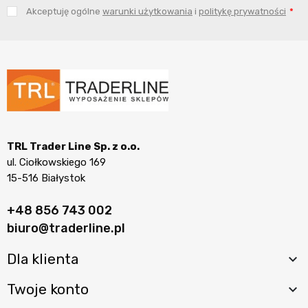
Akceptuję ogólne
warunki użytkowania
i
politykę prywatności
TRL Trader Line Sp. z o.o.
ul. Ciołkowskiego 169
15-516 Białystok
+48 856 743 002
biuro@traderline.pl
Dla klienta

Twoje konto
