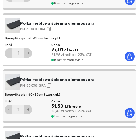
19 szt. w magazynie
Półka meblowa ścienna ciemnoszara
PM-60X20-GRA
60x20cm (szer.x gł.)
27,01 zł
brutto
-
+
21,96 zł
netto
+ 23% VAT
16 szt. w magazynie
Półka meblowa ścienna ciemnoszara
PM-60X30-GRA
60x30cm (szer.x gł.)
31,30 zł
brutto
-
+
25,45 zł
netto
+ 23% VAT
4 szt. w magazynie
Półka meblowa ścienna ciemnoszara