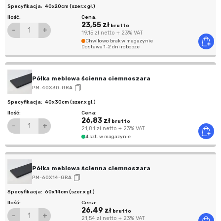
40x20cm (szer.x gł.)
23,55 zł
brutto
-
+
19,15 zł
netto
+ 23% VAT
Chwilowo brak w magazynie
Dostawa 1-2 dni robocze
Półka meblowa ścienna ciemnoszara
PM-40X30-GRA
40x30cm (szer.x gł.)
26,83 zł
brutto
-
+
21,81 zł
netto
+ 23% VAT
4 szt. w magazynie
Półka meblowa ścienna ciemnoszara
PM-60X14-GRA
60x14cm (szer.x gł.)
26,49 zł
brutto
-
+
21,54 zł
netto
+ 23% VAT