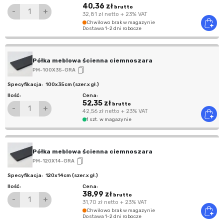
40,36 zł
brutto
-
+
32,81 zł
netto
+ 23% VAT
Chwilowo brak w magazynie
Dostawa 1-2 dni robocze
Półka meblowa ścienna ciemnoszara
PM-100X35-GRA
100x35cm (szer.x gł.)
52,35 zł
brutto
-
+
42,56 zł
netto
+ 23% VAT
1 szt. w magazynie
Półka meblowa ścienna ciemnoszara
PM-120X14-GRA
120x14cm (szer.x gł.)
38,99 zł
brutto
-
+
31,70 zł
netto
+ 23% VAT
Chwilowo brak w magazynie
Dostawa 1-2 dni robocze