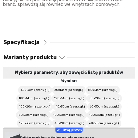
branż, sprawdzą się również we wnętrzach domowych.
Specyfikacja
Warianty produktu
Wybierz parametry, aby zawęzić listę produktów
Wymiar:
40x14cm (szer.x gł.)
60x14cm (szer.x gł.)
80x14cm (szer.x gł.)
100x14cm (szer.x gł.)
120x14cm (szer.x gł.)
80x20cm (szer.x gł.)
100x20cm (szer.x gł.)
40x30cm (szer.x gł.)
60x30cm (szer.x gł.)
80x30cm (szer.x gł.)
100x30cm (szer.x gł.)
100x35cm (szer.x gł.)
120x35cm (szer.x gł.)
40x20cm (szer.x gł.)
60x20cm (szer.x gł.)
Półka meblowa ścienna ciemnoszara