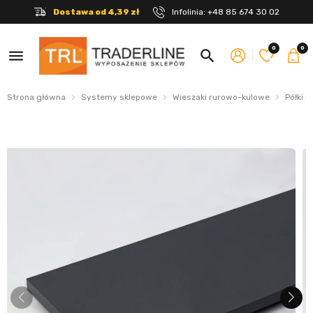
Dostawa od 4,39 zł
Infolinia:
+48 85 674 30 02
0
0
menu
search
Strona główna
Systemy sklepowe
Wieszaki rurowo-kulowe
Półki ś