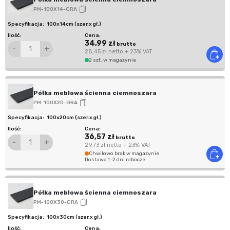
PM-100X14-GRA
100x14cm (szer.x gł.)
34,99 zł
brutto
-
+
28,45 zł
netto
+ 23% VAT
2 szt. w magazynie
Półka meblowa ścienna ciemnoszara
PM-100X20-GRA
100x20cm (szer.x gł.)
36,57 zł
brutto
-
+
29,73 zł
netto
+ 23% VAT
Chwilowo brak w magazynie
Dostawa 1-2 dni robocze
Półka meblowa ścienna ciemnoszara
PM-100X30-GRA
100x30cm (szer.x gł.)