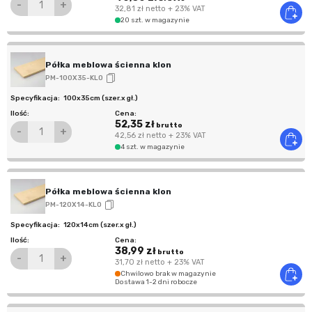
-
+
32,81 zł
netto
+ 23% VAT
20 szt. w magazynie
Półka meblowa ścienna klon
PM-100X35-KLO
100x35cm (szer.x gł.)
52,35 zł
brutto
-
+
42,56 zł
netto
+ 23% VAT
4 szt. w magazynie
Półka meblowa ścienna klon
PM-120X14-KLO
120x14cm (szer.x gł.)
38,99 zł
brutto
-
+
31,70 zł
netto
+ 23% VAT
Chwilowo brak w magazynie
Dostawa 1-2 dni robocze