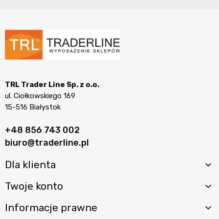
TRL Trader Line Sp. z o.o.
ul. Ciołkowskiego 169
15-516 Białystok
+48 856 743 002
biuro@traderline.pl
Dla klienta

Twoje konto

Informacje prawne
