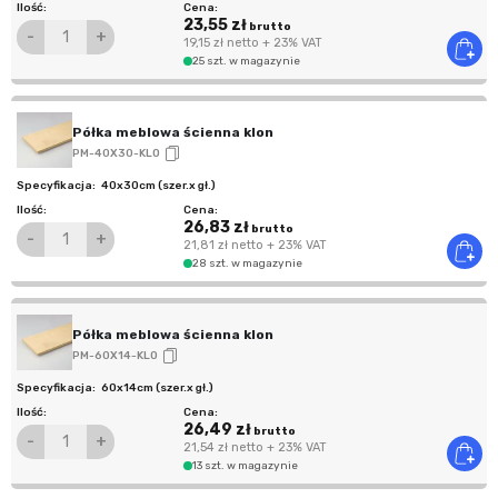
23,55 zł
brutto
-
+
19,15 zł
netto
+ 23% VAT
25 szt. w magazynie
Półka meblowa ścienna klon
PM-40X30-KLO
40x30cm (szer.x gł.)
26,83 zł
brutto
-
+
21,81 zł
netto
+ 23% VAT
28 szt. w magazynie
Półka meblowa ścienna klon
PM-60X14-KLO
60x14cm (szer.x gł.)
26,49 zł
brutto
-
+
21,54 zł
netto
+ 23% VAT
13 szt. w magazynie