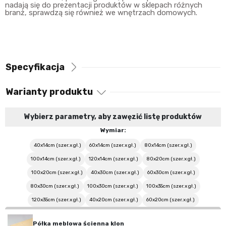
nadają się do prezentacji produktów w sklepach różnych
branż, sprawdzą się również we wnętrzach domowych.
Specyfikacja
Warianty produktu
Wybierz parametry, aby zawęzić listę produktów
Wymiar:
40x14cm (szer.x gł.)
60x14cm (szer.x gł.)
80x14cm (szer.x gł.)
100x14cm (szer.x gł.)
120x14cm (szer.x gł.)
80x20cm (szer.x gł.)
100x20cm (szer.x gł.)
40x30cm (szer.x gł.)
60x30cm (szer.x gł.)
80x30cm (szer.x gł.)
100x30cm (szer.x gł.)
100x35cm (szer.x gł.)
120x35cm (szer.x gł.)
40x20cm (szer.x gł.)
60x20cm (szer.x gł.)
Półka meblowa ścienna klon