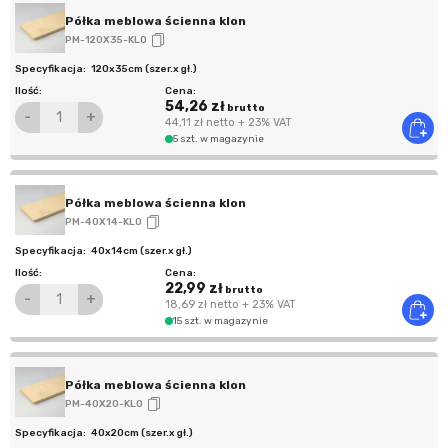
Półka meblowa ścienna klon
PM-120X35-KLO
120x35cm (szer.x gł.)
54,26 zł
brutto
-
+
44,11 zł
netto
+ 23% VAT
5 szt. w magazynie
Półka meblowa ścienna klon
PM-40X14-KLO
40x14cm (szer.x gł.)
22,99 zł
brutto
-
+
18,69 zł
netto
+ 23% VAT
15 szt. w magazynie
Półka meblowa ścienna klon
PM-40X20-KLO
40x20cm (szer.x gł.)