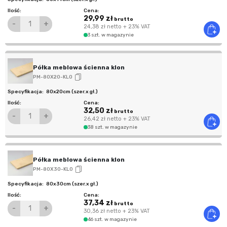
29,99 zł
brutto
-
+
24,38 zł
netto
+ 23% VAT
3 szt. w magazynie
Półka meblowa ścienna klon
PM-80X20-KLO
80x20cm (szer.x gł.)
32,50 zł
brutto
-
+
26,42 zł
netto
+ 23% VAT
38 szt. w magazynie
Półka meblowa ścienna klon
PM-80X30-KLO
80x30cm (szer.x gł.)
37,34 zł
brutto
-
+
30,36 zł
netto
+ 23% VAT
46 szt. w magazynie