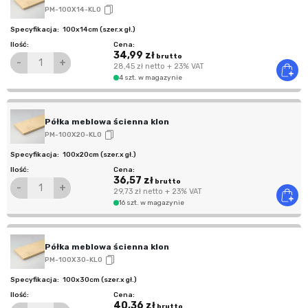
PM-100X14-KLO
100x14cm (szer.x gł.)
34,99 zł
brutto
-
+
28,45 zł
netto
+ 23% VAT
4 szt. w magazynie
Półka meblowa ścienna klon
PM-100X20-KLO
100x20cm (szer.x gł.)
36,57 zł
brutto
-
+
29,73 zł
netto
+ 23% VAT
16 szt. w magazynie
Półka meblowa ścienna klon
PM-100X30-KLO
100x30cm (szer.x gł.)
40,36 zł
brutto