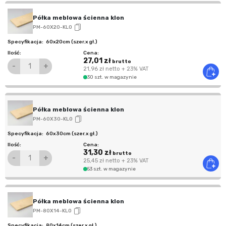
Półka meblowa ścienna klon
PM-60X20-KLO
60x20cm (szer.x gł.)
27,01 zł
brutto
-
+
21,96 zł
netto
+ 23% VAT
30 szt. w magazynie
Półka meblowa ścienna klon
PM-60X30-KLO
60x30cm (szer.x gł.)
31,30 zł
brutto
-
+
25,45 zł
netto
+ 23% VAT
53 szt. w magazynie
Półka meblowa ścienna klon
PM-80X14-KLO
80x14cm (szer.x gł.)