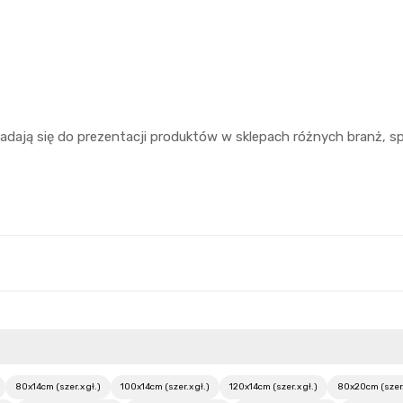
 nadają się do prezentacji produktów w sklepach różnych branż,
80x14cm (szer.x gł.)
100x14cm (szer.x gł.)
120x14cm (szer.x gł.)
80x20cm (szer.