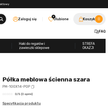
taktowy
0
Zaloguj się
Ulubione
Koszyk
0
FAQ
Haki do regałów i
STREFA
zawieszki sklepowe
OKAZJI
Półka meblowa ścienna szara
PM-100X14-POP
0
/5
(0 opinii)
Specyfikacja produktu