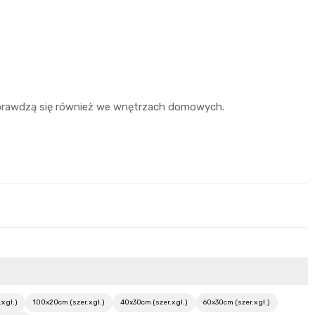
 sprawdzą się również we wnętrzach domowych.
x gł.)
100x20cm (szer.x gł.)
40x30cm (szer.x gł.)
60x30cm (szer.x gł.)