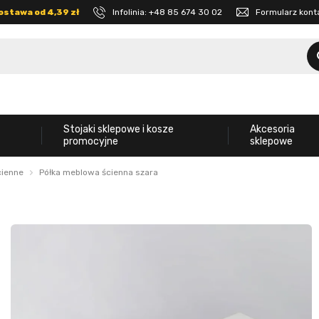
ostawa od 4,39 zł
Infolinia:
+48 85 674 30 02
Formularz kon
Stojaki sklepowe i kosze
Akcesoria
promocyjne
sklepowe
cienne
Półka meblowa ścienna szara