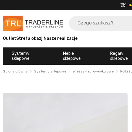
D
Outlet
Strefa okazji
Nasze realizacje
Systemy
Meble
Regały
sklepowe
sklepowe
sklepowe
Strona główna
Systemy sklepowe
Wieszaki rurowo-kulowe
Półki ś