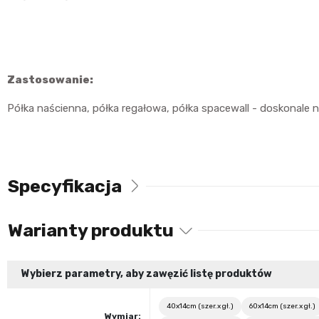
Zastosowanie:
Półka naścienna, półka regałowa, półka spacewall - doskonale
Specyfikacja
Warianty produktu
Wybierz parametry, aby zawęzić listę produktów
40x14cm (szer.x gł.)
60x14cm (szer.x gł.)
Wymiar: