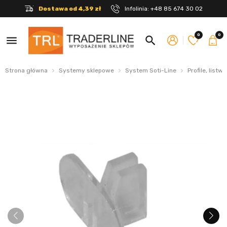
Dostawa od 4,39 zł
Infolinia:
+48 85 674 30 02
0
0
menu
search
Strona główna
Systemy sklepowe
System Soti-Line
Profile, listwy