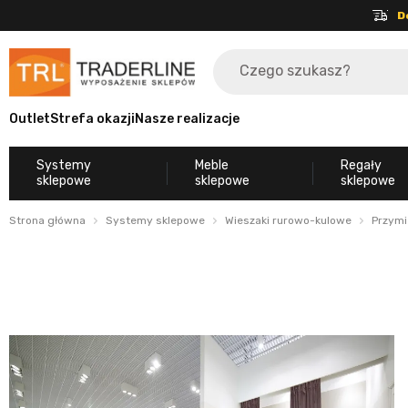
D
Outlet
Strefa okazji
Nasze realizacje
Systemy
Meble
Regały
sklepowe
sklepowe
sklepowe
Strona główna
Systemy sklepowe
Wieszaki rurowo-kulowe
Przymi