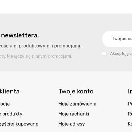
 newslettera.
owościami produktowymi i promocjami.
Akceptuję 
y. Nie łączy się z innymi promocjami.
klienta
Twoje konto
I
ocje
Moje zamówienia
P
 produkty
Moje rachunki
R
zęściej kupowane
Moje adresy
K