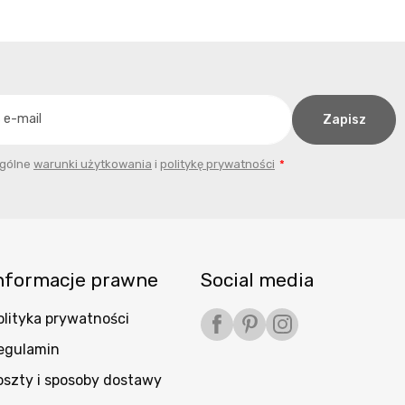
ogólne
warunki użytkowania
i
politykę prywatności
nformacje prawne
Social media
olityka prywatności
Facebook
Pinterest
Instagram
egulamin
oszty i sposoby dostawy