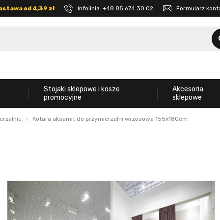
ostawa od 4,39 zł
Infolinia:
+48 85 674 30 02
Formularz kon
Stojaki sklepowe i kosze
Akcesoria
promocyjne
sklepowe
erzalnie
Kotara aksamit do przymierzalni wrzosowa 155x180cm