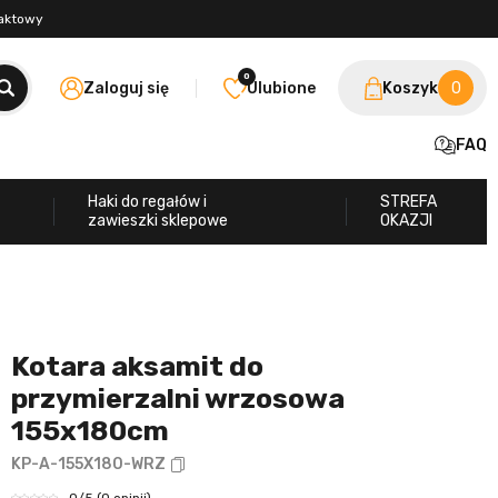
taktowy
0
Zaloguj się
Ulubione
Koszyk
0
FAQ
Haki do regałów i
STREFA
zawieszki sklepowe
OKAZJI
Kotara aksamit do
przymierzalni wrzosowa
155x180cm
KP-A-155X180-WRZ
0
/5
(0 opinii)