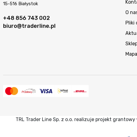
Kont
15-516 Białystok
O na
+48 856 743 002
Pliki
biuro@traderline.pl
Aktu
Skle
Mapa
TRL Trader Line Sp. z o.o. realizuje projekt granto