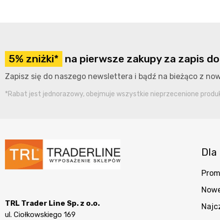
5% zniżki*
na pierwsze zakupy za zapis do
Zapisz się do naszego newslettera i bądź na bieżąco z n
*Rabat jest jednorazowy, obejmuje wszystkie nieprzecenione produkt
Dla 
Prom
Nowe
TRL Trader Line Sp. z o.o.
Najc
ul. Ciołkowskiego 169