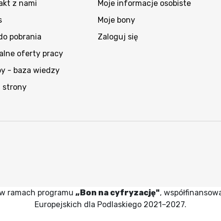
akt z nami
Moje informacje osobiste
s
Moje bony
 do pobrania
Zaloguj się
alne oferty pracy
py - baza wiedzy
 strony
wy w ramach programu
„Bon na cyfryzację"
, współfinansow
Europejskich dla Podlaskiego 2021–2027.