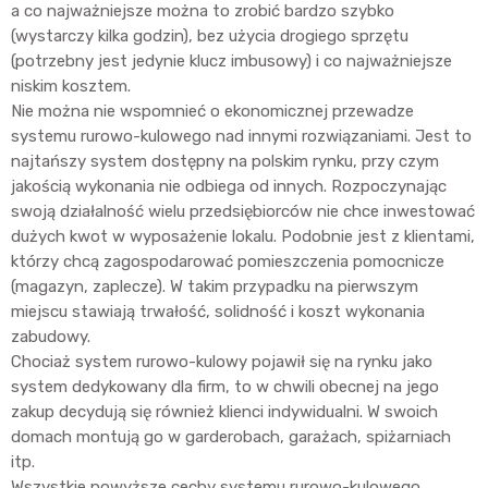
a co najważniejsze można to zrobić bardzo szybko
(wystarczy kilka godzin), bez użycia drogiego sprzętu
(potrzebny jest jedynie klucz imbusowy) i co najważniejsze
niskim kosztem.
Nie można nie wspomnieć o ekonomicznej przewadze
systemu rurowo-kulowego nad innymi rozwiązaniami. Jest to
najtańszy system dostępny na polskim rynku, przy czym
jakością wykonania nie odbiega od innych. Rozpoczynając
swoją działalność wielu przedsiębiorców nie chce inwestować
dużych kwot w wyposażenie lokalu. Podobnie jest z klientami,
którzy chcą zagospodarować pomieszczenia pomocnicze
(magazyn, zaplecze). W takim przypadku na pierwszym
miejscu stawiają trwałość, solidność i koszt wykonania
zabudowy.
Chociaż system rurowo-kulowy pojawił się na rynku jako
system dedykowany dla firm, to w chwili obecnej na jego
zakup decydują się również klienci indywidualni. W swoich
domach montują go w garderobach, garażach, spiżarniach
itp.
Wszystkie powyższe cechy systemu rurowo-kulowego