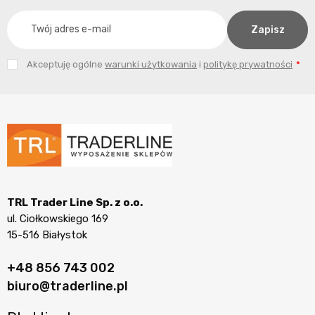
Akceptuję ogólne
warunki użytkowania
i
politykę prywatności
TRL Trader Line Sp. z o.o.
ul. Ciołkowskiego 169
15-516 Białystok
+48 856 743 002
biuro@traderline.pl