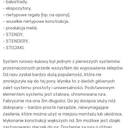
- balustrady,
- ekspozytory,
- nietypowe regały (np. na opony),
- wszelkie nietypowe konstrukcje,
- produkcja mebli,
- STENDY,
- STENDERY,
- STOJAKI.
System rurowo-kulowy był jednym z pierwszych systemów
przeznaczonych przede wszystkim do wyposażenia sklepów.
Od razu zyskał bardzo dużą popularność, która nie
zmniejszyła się do tej pory. Wynika to z dwóch głównych
zalet systemu: prostoty i uniwersalności. Podstawowym
elementem systemu jest stalowa, chromowana rura.
Fabrycznie ma ona 3m długości. Do jej docięcia służy nóż
dokręcany – bardzo proste narzędzie, niewymagające
zasilania, które można użyć w miejscu montażu lub ukośnica.
Wykonanie konstrukcji większych niż 3m możliwe jest dzięki
zastosowaniu złączek do rur. Dostępne są rury o różnej