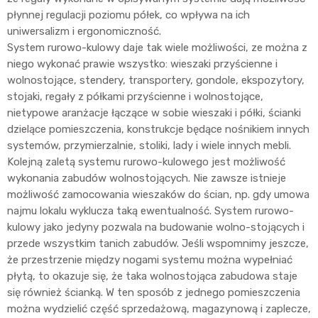
płynnej regulacji poziomu półek, co wpływa na ich
uniwersalizm i ergonomiczność.
System rurowo-kulowy daje tak wiele możliwości, ze można z
niego wykonać prawie wszystko: wieszaki przyścienne i
wolnostojące, stendery, transportery, gondole, ekspozytory,
stojaki, regały z półkami przyścienne i wolnostojące,
nietypowe aranżacje łączące w sobie wieszaki i półki, ścianki
dzielące pomieszczenia, konstrukcje będące nośnikiem innych
systemów, przymierzalnie, stoliki, lady i wiele innych mebli.
Kolejną zaletą systemu rurowo-kulowego jest możliwość
wykonania zabudów wolnostojących. Nie zawsze istnieje
możliwość zamocowania wieszaków do ścian, np. gdy umowa
najmu lokalu wyklucza taką ewentualność. System rurowo-
kulowy jako jedyny pozwala na budowanie wolno-stojących i
przede wszystkim tanich zabudów. Jeśli wspomnimy jeszcze,
że przestrzenie między nogami systemu można wypełniać
płytą, to okazuje się, że taka wolnostojąca zabudowa staje
się również ścianką. W ten sposób z jednego pomieszczenia
można wydzielić część sprzedażową, magazynową i zaplecze,