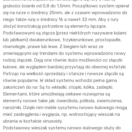
grubości ścianki od 0,8 do 1,5mm. Początkowo system opierał
się na rurze o średnicy 25mm, ale z czasem wprowadzono do
niego także rurę o średnicy 16 a nawet 32 mm. Aby z rury
złożyć konstrukcję potrzebne są elementy łączące.
Podstawowymi są złącza (przez niektórych nazywane kulami
lub jabłkami) dwukierunkowe, trzykierunkowe, prostopadłe,
równoległe, prawe lub lewe. Z biegiem lati wraz ze
zmieniającymi się trendami do systemu wprowadzono nowy
rodzaj złączek. Dają one równie dużo możliwości co złączki
kulowe, ale wyglądem bardziej przystają do obecnej estetyki.
Patrząc na wielkość sprzedaży i starsze i nowsze złączki są
równie popularne. W skład systemu wchodzi pełna gama
zakończeń do rur. Są to wkładki, stopki, kółka, zaślepki.
Elementami, które umożliwiają ciekawe rozwiąznia są
elementy rurowe takie jak: ćwierćkola, półkola, zwieńczenia,
narożniki. Dzięki nim meble sysytemu rurowo-kulowego mogą
mieć zaokrąglenia i wygięcia, np. wolnostojący wieszak na
ubrania w kształcie sinusoidy.
Podstawowy wieszak systemu rurowo-kulowego służy do