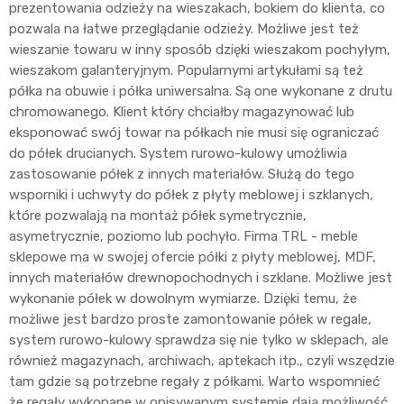
prezentowania odzieży na wieszakach, bokiem do klienta, co
pozwala na łatwe przeglądanie odzieży. Możliwe jest też
wieszanie towaru w inny sposób dzięki wieszakom pochyłym,
wieszakom galanteryjnym. Popularnymi artykułami są też
półka na obuwie i półka uniwersalna. Są one wykonane z drutu
chromowanego. Klient który chciałby magazynować lub
eksponować swój towar na półkach nie musi się ograniczać
do półek drucianych. System rurowo-kulowy umożliwia
zastosowanie półek z innych materiałów. Służą do tego
wsporniki i uchwyty do półek z płyty meblowej i szklanych,
które pozwalają na montaż półek symetrycznie,
asymetrycznie, poziomo lub pochyło. Firma TRL - meble
sklepowe ma w swojej ofercie półki z płyty meblowej, MDF,
innych materiałów drewnopochodnych i szklane. Możliwe jest
wykonanie półek w dowolnym wymiarze. Dzięki temu, że
możliwe jest bardzo proste zamontowanie półek w regale,
system rurowo-kulowy sprawdza się nie tylko w sklepach, ale
również magazynach, archiwach, aptekach itp., czyli wszędzie
tam gdzie są potrzebne regały z półkami. Warto wspomnieć
że regały wykonane w opisywanym systemie dają możliwość