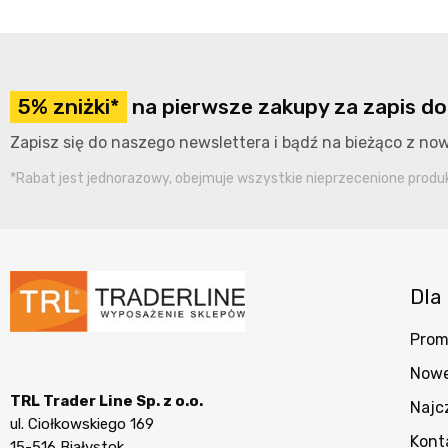
5% zniżki*
na pierwsze zakupy za zapis do
Zapisz się do naszego newslettera i bądź na bieżąco z n
*Rabat jest jednorazowy, obejmuje wszystkie nieprzecenione produkt
Dla 
Prom
Nowe
TRL Trader Line Sp. z o.o.
Najc
ul. Ciołkowskiego 169
Kont
15-516 Białystok