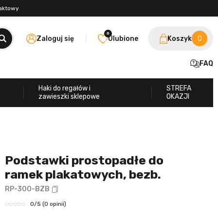
taktowy
0
Zaloguj się
Ulubione
Koszyk
0
FAQ
Haki do regałów i
STREFA
zawieszki sklepowe
OKAZJI
Podstawki prostopadłe do
ramek plakatowych, bezb.
RP-300-BZB
0
/5
(0 opinii)