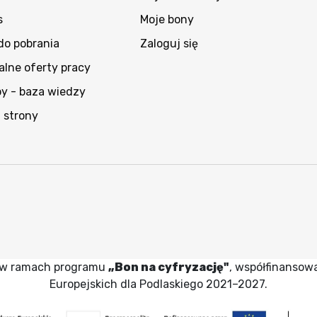
s
Moje bony
 do pobrania
Zaloguj się
alne oferty pracy
py - baza wiedzy
 strony
wy w ramach programu
„Bon na cyfryzację"
, współfinansow
Europejskich dla Podlaskiego 2021–2027.