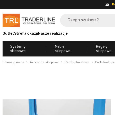
D
Outlet
Strefa okazji
Nasze realizacje
Systemy
Meble
Regały
sklepowe
sklepowe
sklepowe
Strona główna
Akcesoria sklepowe
Ramki plakatowe
Podstawki pr